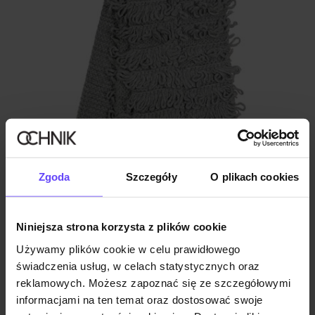
Zgoda
Szczegóły
O plikach cookies
Niniejsza strona korzysta z plików cookie
Używamy plików cookie w celu prawidłowego
świadczenia usług, w celach statystycznych oraz
Szalik damski
reklamowych. Możesz zapoznać się ze szczegółowymi
5.0 (4)
34,90 zł
informacjami na ten temat oraz dostosować swoje
39,90 zł
-
najniższa cena z 30 dni przed obniżką