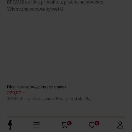
Długi szałwiowy płaszcz damski
229,90 zł
379,90 zł
-
najniższa cena z 30 dni przed obniżką
0
0