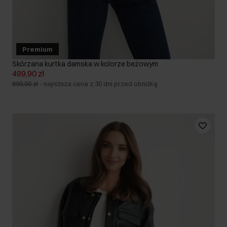
Premium
Skórzana kurtka damska w kolorze beżowym
499,90 zł
599,90 zł
-
najniższa cena z 30 dni przed obniżką