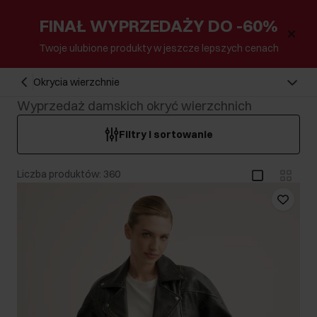
FINAŁ WYPRZEDAŻY DO -60%
Twoje ulubione produkty w jeszcze lepszych cenach
Okrycia wierzchnie
Wyprzedaż damskich okryć wierzchnich
Filtry i sortowanie
Liczba produktów: 360