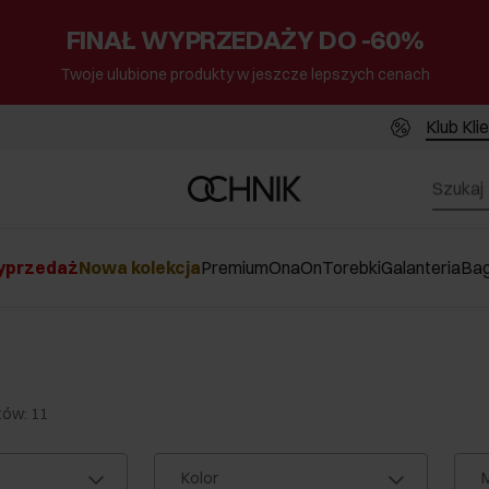
FINAŁ WYPRZEDAŻY DO -60%
Twoje ulubione produkty w jeszcze lepszych cenach
Klub Kli
przedaż
Nowa kolekcja
Premium
Ona
On
Torebki
Galanteria
Ba
tów: 11
Kolor
M