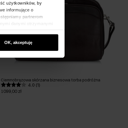
ność użytkowników, by
we informujące o
dostępniamy partnerom
innymi danymi otrzymanymi
OK, akceptuję
Ciemnobrązowa skórzana biznesowa torba podróżna
4.0 (1)
1099,00 zł