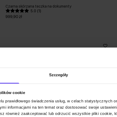
Czarna skórzana teczka na dokumenty
5.0 (1)
999,90 zł
Szczegóły
 plików cookie
lu prawidłowego świadczenia usług, w celach statystycznych 
mi informacjami na ten temat oraz dostosować swoje ustawieni
esz również zaakceptować lub odrzucić wszystkie pliki cookie, k