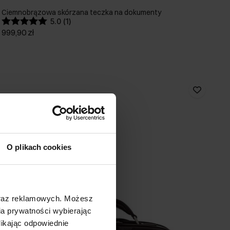
Ciemnobrązowa skórzana teczka na dokumenty
5.0 (1)
999,90 zł
O plikach cookies
oraz reklamowych. Możesz
a prywatności wybierając
likając odpowiednie