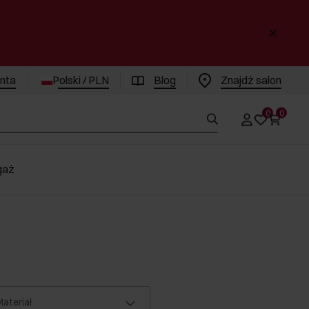
enta
Polski / PLN
Blog
Znajdż salon
0
0
gaż
ateriał