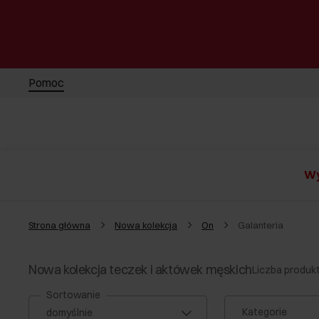
Pomoc
Wy
Strona główna
Nowa kolekcja
On
Galanteria
Nowa kolekcja teczek i aktówek męskich
Liczba produk
Sortowanie
Kategorie