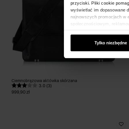
przyciski. Pliki cookie poma
wyświetlać im dopasowane do
najnowszych promocjach w e-
społecznościowym, reklamow
od Ciebie lub uzyskanymi po
Tylko niezbędne
Ciemnobrązowa aktówka skórzana
3.0 (3)
999,90 zł