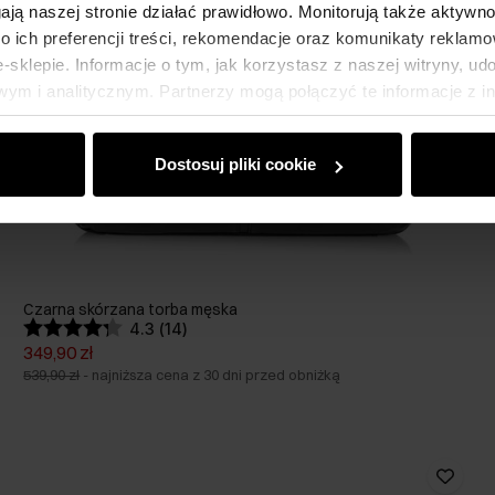
gają naszej stronie działać prawidłowo. Monitorują także aktyw
 ich preferencji treści, rekomendacje oraz komunikaty reklamo
sklepie. Informacje o tym, jak korzystasz z naszej witryny, u
ym i analitycznym. Partnerzy mogą połączyć te informacje z 
dczas korzystania z ich usług.
Dostosuj pliki cookie
Czarna skórzana torba męska
4.3 (14)
349,90 zł
539,90 zł
-
najniższa cena z 30 dni przed obniżką