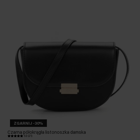
ZGARNIJ -30%
Czarna półokrągła listonoszka damska
5.0 (21)