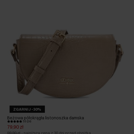
ZGARNIJ -30%
Beżowa półokrągła listonoszka damska
5.0 (24)
79,90 zł
99,90 zł
-
najniższa cena z 30 dni przed obniżką