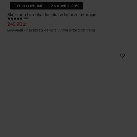
TYLKO ONLINE
ZGARNIJ -30%
Skórzana torebka damska w kolorze czarnym
5.0 (7)
249,90 zł
379,90 zł
-
najniższa cena z 30 dni przed obniżką