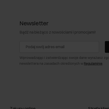
Newsletter
Bądź na bieżąco z nowościami i promocjami!
Wprowadzając i zatwierdzając swoje dane wyrażasz zg
newslettera na zasadach określonych w
Regulaminie
.
Zakupy online
Strefa klie