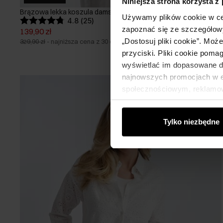
Niniejsza strona korzysta z
Brązowa lekka koszula damska
Używamy plików cookie w ce
4.8 (25)
zapoznać się ze szczegółowy
139,90 zł
„Dostosuj pliki cookie”. Moż
329,90 zł
-
najniższa cena z 30 dni przed obniżką
przyciski. Pliki cookie poma
wyświetlać im dopasowane do
najnowszych promocjach w e-
społecznościowym, reklamow
od Ciebie lub uzyskanymi po
Tylko niezbędne