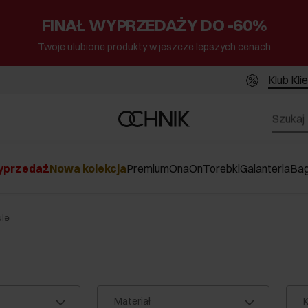
FINAŁ WYPRZEDAŻY DO -60%
Twoje ulubione produkty w jeszcze lepszych cenach
Klub Kli
przedaż
Nowa kolekcja
Premium
Ona
On
Torebki
Galanteria
Ba
ule
Materiał
K