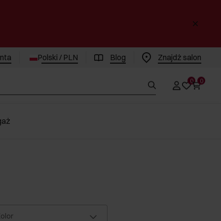
enta
Polski / PLN
Blog
Znajdż salon
0
0
gaż
olor