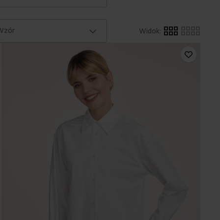
Wzór
Widok
: