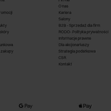
O nas
romocji
Kariera
Salony
ukty
B2B - Sprzedaż dla firm
 skóry
RODO- Polityka prywatności
Informacje prawne
runkowa
Dla akcjonariuszy
 zakupy
Strategia podatkowa
CSR
Kontakt