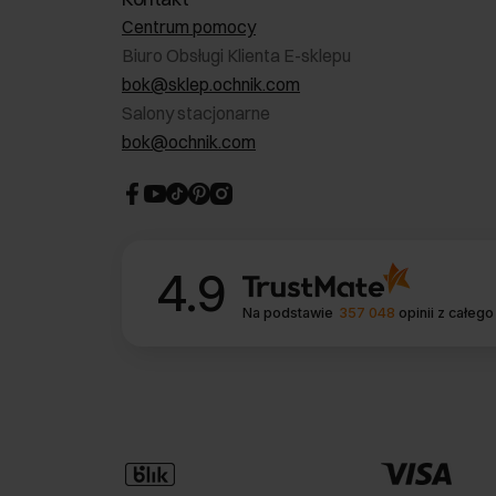
Centrum pomocy
Biuro Obsługi Klienta E-sklepu
bok@sklep.ochnik.com
Salony stacjonarne
bok@ochnik.com
4.9
Na podstawie
357 048
opinii
z całego