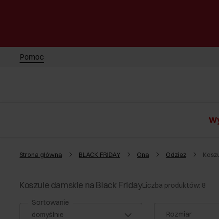
Pomoc
Wy
Strona główna
BLACK FRIDAY
Ona
Odzież
Kosz
Koszule damskie na Black Friday
Liczba produktów: 8
Sortowanie
Rozmiar