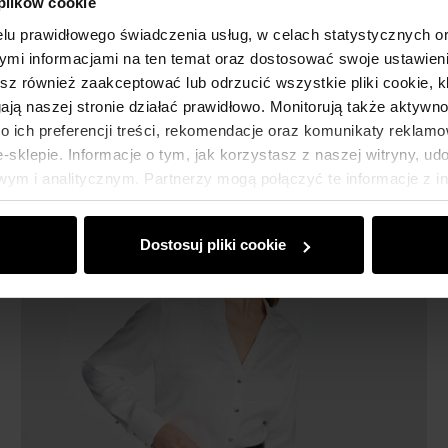
 plików cookie
Beżowa koszula damska z lnu
lu prawidłowego świadczenia usług, w celach statystycznych 
4.9 (57)
mi informacjami na ten temat oraz dostosować swoje ustawieni
159,90 zł
esz również zaakceptować lub odrzucić wszystkie pliki cookie, k
179,90 zł
-
najniższa cena z 30 dni przed obniżką
gają naszej stronie działać prawidłowo. Monitorują także aktyw
 ich preferencji treści, rekomendacje oraz komunikaty reklamo
sklepie. Informacje o tym, jak korzystasz z naszej witryny, u
ym i analitycznym. Partnerzy mogą połączyć te informacje z 
dczas korzystania z ich usług.
Dostosuj pliki cookie