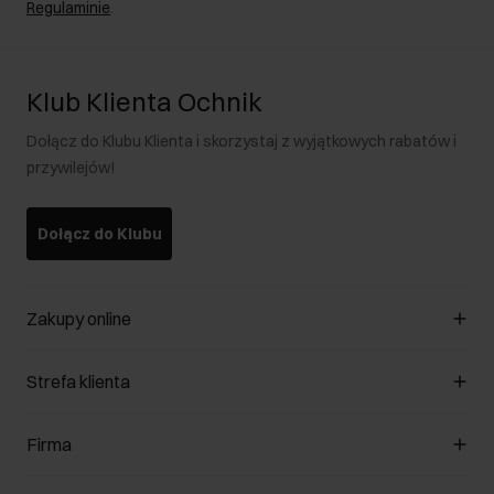
Regulaminie
.
Klub Klienta Ochnik
Dołącz do Klubu Klienta i skorzystaj z wyjątkowych rabatów i
przywilejów!
Dołącz do Klubu
Zakupy online
Zarządzaj cookies
Strefa klienta
O sklepie
Regulamin
Klub Klienta
Firma
Formy płatności
Regulamin promocji
Koszty dostawy
Reklamacje