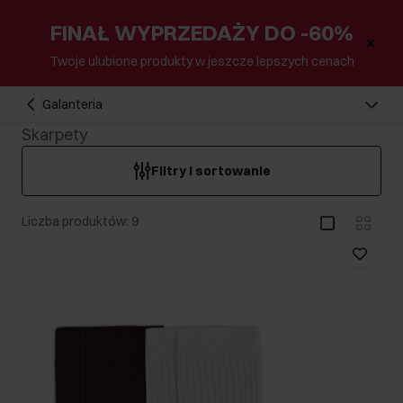
FINAŁ WYPRZEDAŻY DO -60%
Twoje ulubione produkty w jeszcze lepszych cenach
Galanteria
Skarpety
Filtry i sortowanie
Liczba produktów: 9