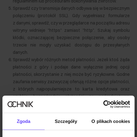
regulaminem lub procedurami dokonywania zwrotów.
Sprawdź czy transmisja danych odbywa się w bezpiecznym
połączeniu (protokół SSL). Gdy wypełniasz formularze
z danymi, sprawdź, czy w przeglądarce na początku adresu
witryny widnieje "https" zamiast "http". Szukaj symbolu
kłódki, oznaczającej bezpieczne połączenie, aby osoby
trzecie nie mogły uzyskać dostępu do przesyłanych
danych.
Sprawdź wybór różnych metod płatności. Jeżeli ktoś żąda
płatności z góry i podaje dane wyłącznie jednej opcji
płatności, skorzystanie z niej może być ryzykowne. Godne
zaufania serwisy zazwyczaj oferują różne opcje płatności,
z których najpopularniejsze to karta kredytowa oraz
szybkie, bezpośrednie płatności za pośrednictwem
różnych banków. Operatorzy płatności, którzy obsługują
sprzedawców internetowych, często oferują dodatkowe
programy ochrony kupujących. Nie należy ujawniać
Zgoda
Szczegóły
O plikach cookies
swojego kodu PIN, zwłaszcza w Internecie – żaden
sprzedawca, tradycyjny czy internetowy, nie ma prawa