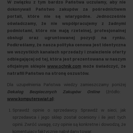
W związku z tym bardzo Państwa uczulamy, aby nie
dokonywali Państwo zakupów za pośrednictwem
portali, które nie są wiarygodne. Jednocześnie
oświadczamy, że nie współpracujemy z żadnymi
podmiotami, które nie mają rzetelnej, profesjonalnej
obsługi oraz ugruntowanej pozycji na rynku.
Podkreślamy, że nasza polityka cenowa jest identyczna
we wszystkich kanałach sprzedaży i znalezienie oferty
odbiegającej od tej, która jest prezentowana w naszym
oficjalnym sklepie
www.ochnik.com
może świadczyć, że
natrafili Państwo na stronę oszustów.
Dla uzupełnienia Państwa wiedzy zamieszczamy poniżej
Dekalog Bezpiecznych Zakupów Online
(źródło:
www.komputerswiat.pl
):
Sprawdź opinie o sprzedawcy. Sprawdź w sieci, jak
sprzedawca i jego sklep został oceniony i ile jest tych
opinii. Zwróć uwagę, czy opinie są konkretne i dowodzą, że
komentujący faktycznie nabył dany towar.