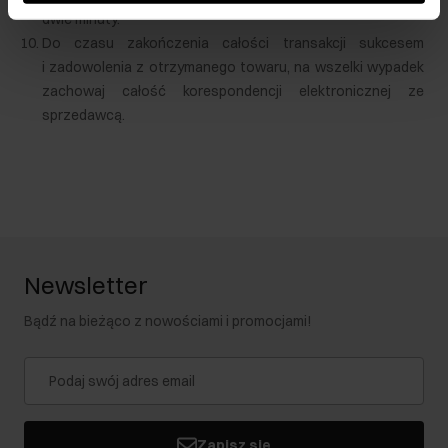
dwie minuty.
Do czasu zakończenia całości transakcji sukcesem
i zadowolenia z otrzymanego towaru, na wszelki wypadek
zachowaj całość korespondencji elektronicznej ze
sprzedawcą.
Newsletter
Bądź na bieżąco z nowościami i promocjami!
Zapisz się