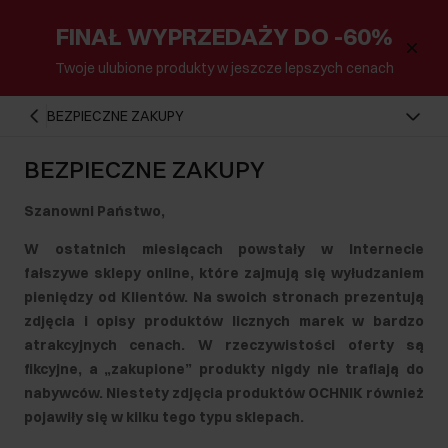
FINAŁ WYPRZEDAŻY DO -60%
Twoje ulubione produkty w jeszcze lepszych cenach
BEZPIECZNE ZAKUPY
BEZPIECZNE ZAKUPY
Szanowni Państwo,
W ostatnich miesiącach powstały w Internecie
fałszywe sklepy online, które zajmują się wyłudzaniem
pieniędzy od Klientów. Na swoich stronach prezentują
zdjęcia i opisy produktów licznych marek w bardzo
atrakcyjnych cenach. W rzeczywistości oferty są
fikcyjne, a „zakupione” produkty nigdy nie trafiają do
nabywców. Niestety zdjęcia produktów OCHNIK również
pojawiły się w kilku tego typu sklepach.