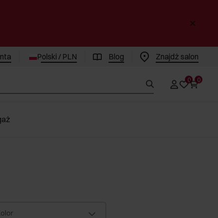
enta
Polski / PLN
Blog
Znajdż salon
0
0
gaż
olor