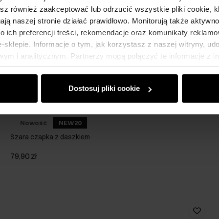
esz również zaakceptować lub odrzucić wszystkie pliki cookie, k
gają naszej stronie działać prawidłowo. Monitorują także aktyw
 ich preferencji treści, rekomendacje oraz komunikaty reklamo
sklepie. Informacje o tym, jak korzystasz z naszej witryny, u
ym i analitycznym. Partnerzy mogą połączyć te informacje z 
dczas korzystania z ich usług.
Dostosuj pliki cookie
Nowość
NEW20
Szara czapka z daszkiem
79,90 zł