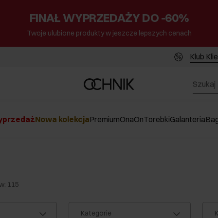
FINAŁ WYPRZEDAŻY DO -60%
Twoje ulubione produkty w jeszcze lepszych cenach
Klub Kli
przedaż
Nowa kolekcja
Premium
Ona
On
Torebki
Galanteria
Ba
w: 115
Kategorie
K