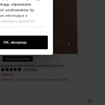
likając odpowiednie
ność użytkowników, by
we informujące o
dostępniamy partnerom
innymi danymi otrzymanymi
OK, akceptuję
Ostatnie sztuki
Brązowy szalik damski z domieszką wełny
4.9 (102)
79,90 zł
119,90 zł
-
najniższa cena z 30 dni przed obniżką