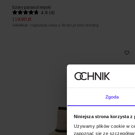
Szary parasol męski
4.8 (4)
119,90 zł
179,90 zł
-
najniższa cena z 30 dni przed obniżką
Zgoda
Niniejsza strona korzysta z
Używamy plików cookie w ce
zapoznać się ze szczegółowy