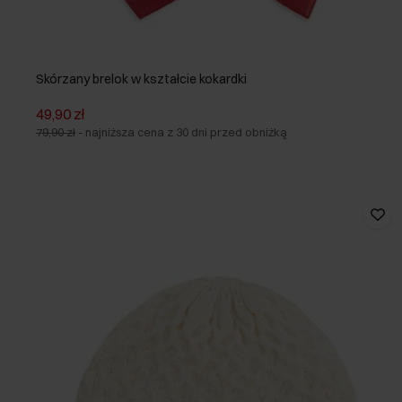
Skórzany brelok w kształcie kokardki
49,90 zł
79,90 zł
-
najniższa cena z 30 dni przed obniżką