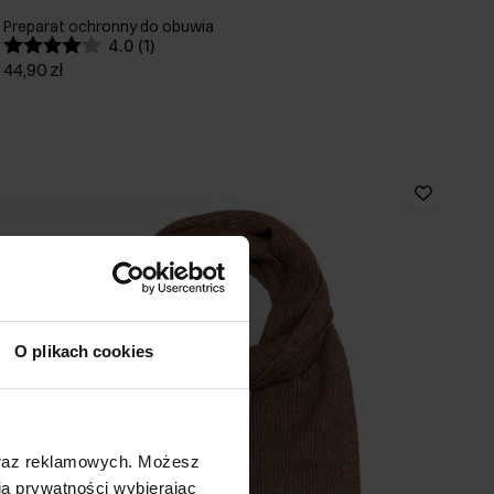
Preparat ochronny do obuwia
4.0 (1)
44,90 zł
O plikach cookies
oraz reklamowych. Możesz
a prywatności wybierając