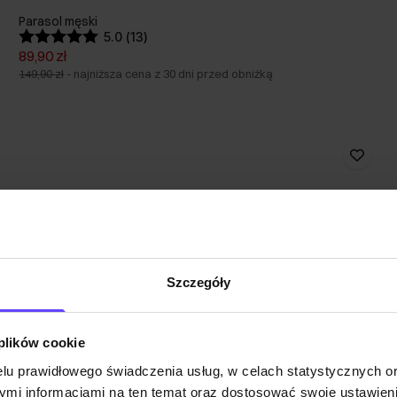
Parasol męski
5.0 (13)
89,90 zł
149,90 zł
-
najniższa cena z 30 dni przed obniżką
Szczegóły
 plików cookie
lu prawidłowego świadczenia usług, w celach statystycznych 
mi informacjami na ten temat oraz dostosować swoje ustawieni