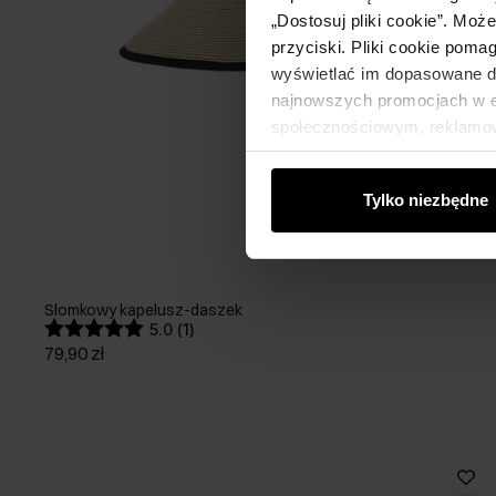
„Dostosuj pliki cookie”. Moż
przyciski. Pliki cookie poma
wyświetlać im dopasowane do
najnowszych promocjach w e-
społecznościowym, reklamow
od Ciebie lub uzyskanymi po
Tylko niezbędne
Słomkowy kapelusz-daszek
5.0 (1)
79,90 zł