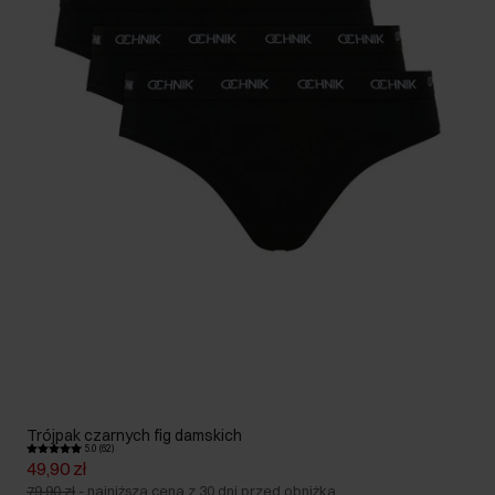
Trójpak czarnych fig damskich
5.0 (62)
49,90 zł
79,90 zł
-
najniższa cena z 30 dni przed obniżką