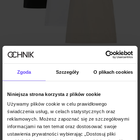
Trójpak T-shirtów damskich basic
Zgoda
Szczegóły
O plikach cookies
5.0 (50)
149,90 zł
239,90 zł
-
najniższa cena z 30 dni przed obniżką
Niniejsza strona korzysta z plików cookie
Używamy plików cookie w celu prawidłowego
świadczenia usług, w celach statystycznych oraz
reklamowych. Możesz zapoznać się ze szczegółowymi
informacjami na ten temat oraz dostosować swoje
ustawienia prywatności wybierając „Dostosuj pliki