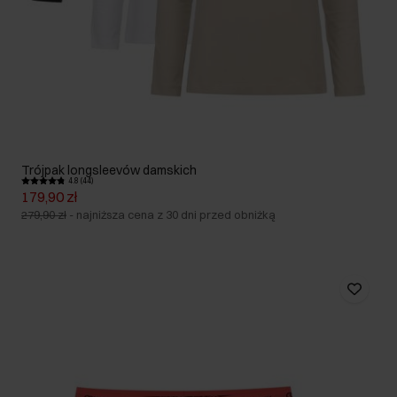
Trójpak longsleevów damskich
4.8 (44)
179,90 zł
279,90 zł
-
najniższa cena z 30 dni przed obniżką