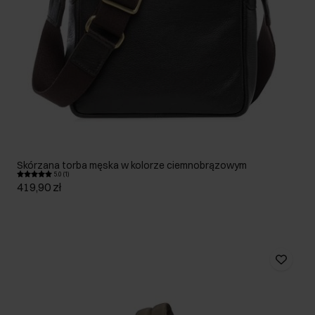
Skórzana torba męska w kolorze ciemnobrązowym
5.0 (1)
419,90 zł