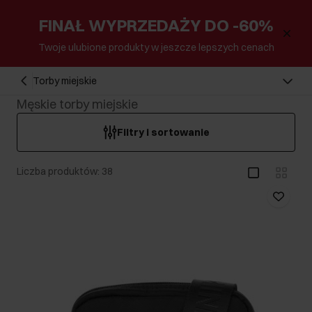
FINAŁ WYPRZEDAŻY DO -60%
Twoje ulubione produkty w jeszcze lepszych cenach
Torby miejskie
Męskie torby miejskie
Filtry i sortowanie
Liczba produktów: 38