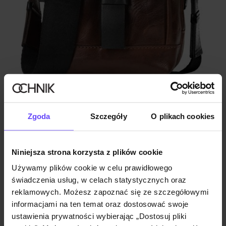
Skórzana brązowa torba męska z klapą
Zgoda
Szczegóły
O plikach cookies
279,90 zł
459,90 zł
-
najniższa cena z 30 dni przed obniżką
Niniejsza strona korzysta z plików cookie
Używamy plików cookie w celu prawidłowego
świadczenia usług, w celach statystycznych oraz
reklamowych. Możesz zapoznać się ze szczegółowymi
informacjami na ten temat oraz dostosować swoje
ustawienia prywatności wybierając „Dostosuj pliki