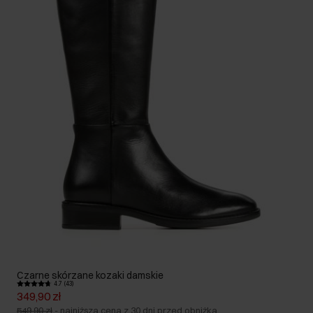
Czarne skórzane kozaki damskie
4.7 (43)
349,90 zł
549,90 zł
-
najniższa cena z 30 dni przed obniżką