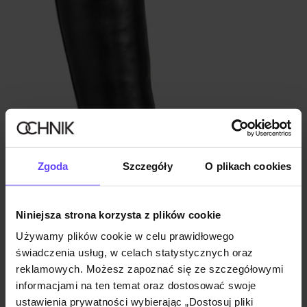
Zgoda
Szczegóły
O plikach cookies
Niniejsza strona korzysta z plików cookie
Używamy plików cookie w celu prawidłowego
świadczenia usług, w celach statystycznych oraz
reklamowych. Możesz zapoznać się ze szczegółowymi
Czarne skórzane kozaki damskie
informacjami na ten temat oraz dostosować swoje
4.8 (76)
299,90 zł
ustawienia prywatności wybierając „Dostosuj pliki