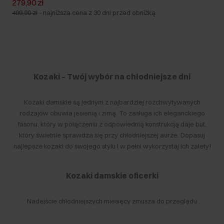
279,90 zł
499,90 zł
-
najniższa cena z 30 dni przed obniżką
Kozaki – Twój wybór na chłodniejsze dni
Kozaki damskie są jednym z najbardziej rozchwytywanych
rodzajów obuwia jesienią i zimą. To zasługa ich eleganckiego
fasonu, który w połączeniu z odpowiednią konstrukcją daje but,
który świetnie sprawdza się przy chłodniejszej aurze. Dopasuj
najlepsze kozaki do swojego stylu i w pełni wykorzystaj ich zalety!
Kozaki damskie oficerki
Nadejście chłodniejszych miesięcy zmusza do przeglądu
garderoby i zakupu nowych strojów oraz obuwia. Warto sięgać
po takie modele, które najlepiej sprawdzą się w zderzeniu z