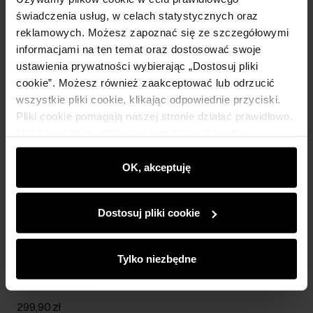
świadczenia usług, w celach statystycznych oraz
reklamowych. Możesz zapoznać się ze szczegółowymi
informacjami na ten temat oraz dostosować swoje
ustawienia prywatności wybierając „Dostosuj pliki
cookie”. Możesz również zaakceptować lub odrzucić
wszystkie pliki cookie, klikając odpowiednie przyciski.
Pliki cookie pomagają naszej stronie działać prawidłowo.
Monitorują także aktywność użytkowników, by
wyświetlać im dopasowane do ich preferencji treści,
rekomendacje oraz komunikaty reklamowe informujące o
OK, akceptuję
najnowszych promocjach w e-sklepie. Informacje o tym,
jak korzystasz z naszej witryny, udostępniamy
Dostosuj pliki cookie
partnerom społecznościowym, reklamowym i
analitycznym. Partnerzy mogą połączyć te informacje z
innymi danymi otrzymanymi od Ciebie lub uzyskanymi
Tylko niezbędne
TYLKO ONLINE
NEW20
podczas korzystania z ich usług.
Zamszowe mokasyny damskie w kolorze beżowym
299,90 zł