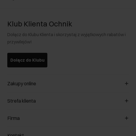
Klub Klienta Ochnik
Dołącz do Klubu Klienta i skorzystaj z wyjątkowych rabatów i
przywilejów!
Dołącz do Klubu
Zakupy online
Zarządzaj cookies
Strefa klienta
O sklepie
Regulamin
Klub Klienta
Firma
Formy płatności
Regulamin promocji
Koszty dostawy
Reklamacje
O nas
Jak dokonać zwrotu?
Kontakt