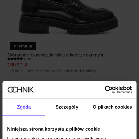
Premium
Skórzane mokasyny damskie w kolorze czarnym
4.9 (58)
189,90 zł
279,90 zł
-
najniższa cena z 30 dni przed obniżką
Zgoda
Szczegóły
O plikach cookies
Niniejsza strona korzysta z plików cookie
Używamy plików cookie w celu prawidłowego