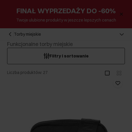
FINAŁ WYPRZEDAŻY DO -60%
Twoje ulubione produkty w jeszcze lepszych cenach
Torby miejskie
Funkcjonalne torby miejskie
Filtry i sortowanie
Liczba produktów: 27