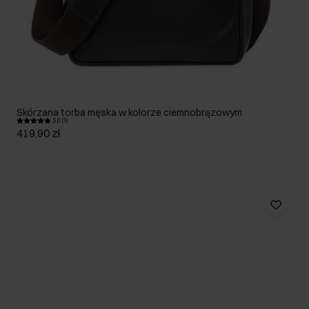
Skórzana torba męska w kolorze ciemnobrązowym
5.0 (1)
419,90 zł