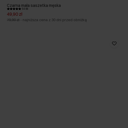
Czarna mała saszetka męska
5.0 (8)
49,90 zł
79,90 zł
-
najniższa cena z 30 dni przed obniżką