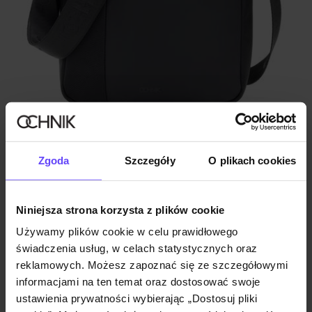
Męska torba miejska w kolorze czarnym
Zgoda
Szczegóły
O plikach cookies
5.0 (3)
99,90 zł
Niniejsza strona korzysta z plików cookie
Używamy plików cookie w celu prawidłowego
świadczenia usług, w celach statystycznych oraz
reklamowych. Możesz zapoznać się ze szczegółowymi
informacjami na ten temat oraz dostosować swoje
ustawienia prywatności wybierając „Dostosuj pliki