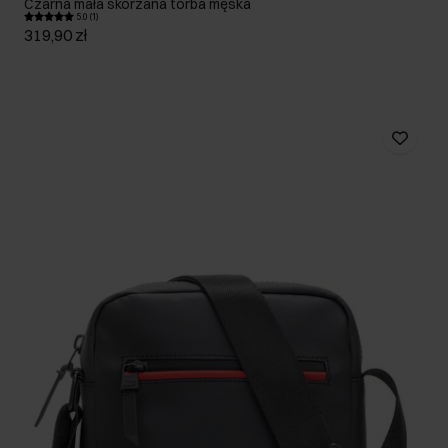
Czarna mała skórzana torba męska
5.0 (1)
319,90 zł