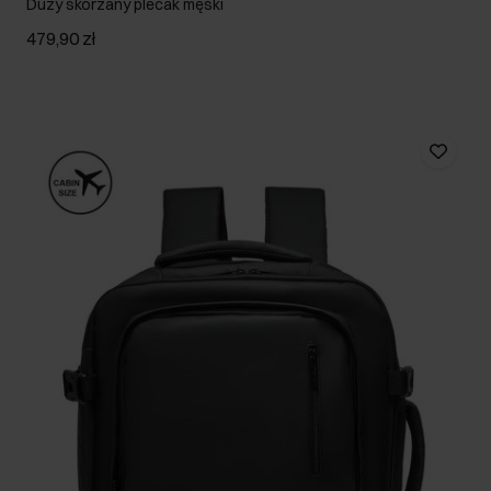
Duży skórzany plecak męski
479,90 zł