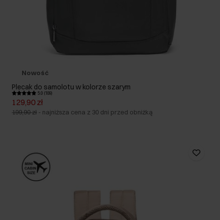
Nowość
Plecak do samolotu w kolorze szarym
5.0 (109)
129,90 zł
199,90 zł
-
najniższa cena z 30 dni przed obniżką