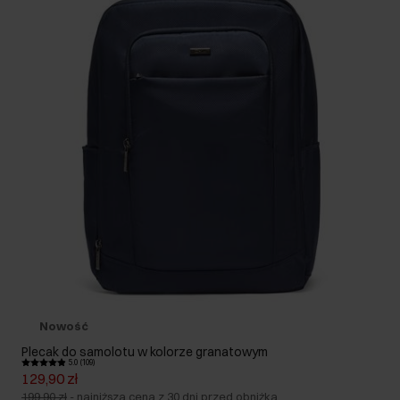
Nowość
Plecak do samolotu w kolorze granatowym
5.0 (109)
129,90 zł
199,90 zł
-
najniższa cena z 30 dni przed obniżką