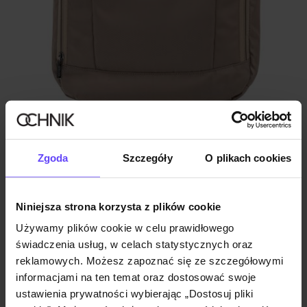
Ciemnobeżowy plecak do samolotu
Zgoda
Szczegóły
O plikach cookies
5.0 (109)
129,90 zł
199,90 zł
-
najniższa cena z 30 dni przed obniżką
Niniejsza strona korzysta z plików cookie
Używamy plików cookie w celu prawidłowego
świadczenia usług, w celach statystycznych oraz
reklamowych. Możesz zapoznać się ze szczegółowymi
informacjami na ten temat oraz dostosować swoje
ustawienia prywatności wybierając „Dostosuj pliki