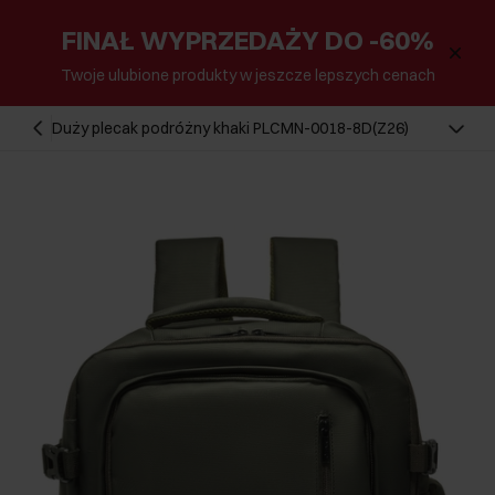
FINAŁ WYPRZEDAŻY DO -60%
Twoje ulubione produkty w jeszcze lepszych cenach
Duży plecak podróżny khaki PLCMN-0018-8D(Z26)