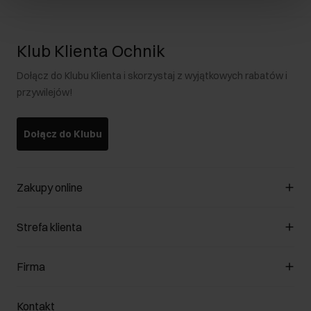
Klub Klienta Ochnik
Dołącz do Klubu Klienta i skorzystaj z wyjątkowych rabatów i
przywilejów!
Dołącz do Klubu
Zakupy online
Zarządzaj cookies
Strefa klienta
O sklepie
Regulamin
Klub Klienta
Firma
Formy płatności
Regulamin promocji
Koszty dostawy
Reklamacje
O nas
Jak dokonać zwrotu?
Kontakt
Zwróć produkty