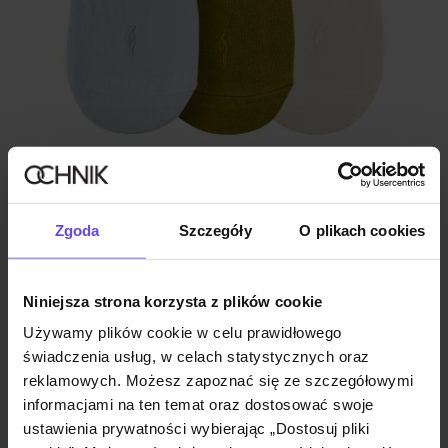
Zgoda
Szczegóły
O plikach cookies
Trójpak stopek damskich
4.8 (36)
27,90 zł
Niniejsza strona korzysta z plików cookie
39,90 zł
-
najniższa cena z 30 dni przed obniżką
Używamy plików cookie w celu prawidłowego
świadczenia usług, w celach statystycznych oraz
reklamowych. Możesz zapoznać się ze szczegółowymi
informacjami na ten temat oraz dostosować swoje
ustawienia prywatności wybierając „Dostosuj pliki