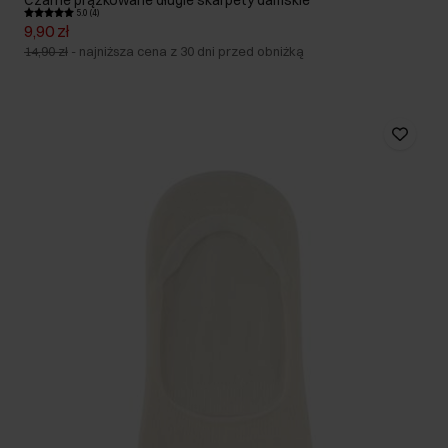
Czarne prążkowane długie skarpety damskie
5.0 (4)
9,90 zł
14,90 zł
-
najniższa cena z 30 dni przed obniżką