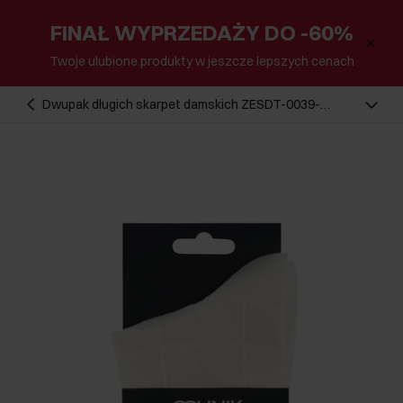
FINAŁ WYPRZEDAŻY DO -60%
Twoje ulubione produkty w jeszcze lepszych cenach
Dwupak długich skarpet damskich ZESDT-0039-
15(Z25)