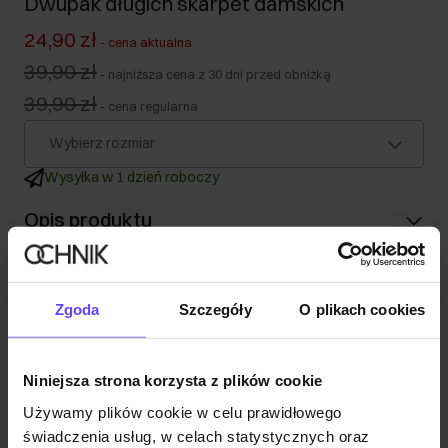
Dwupak długich skarpet damskich
24,90 zł
-
cena aktualna
39,90 zł
-
najniższa cena z 30 dni przed obniżką
39,90 zł
-
cena regularna
Wybierz rozmiar
Wysyłka w 1 dzień roboczy
Opis produktu
Szczegóły
Zgoda
Szczegóły
O plikach cookies
Skład
Niniejsza strona korzysta z plików cookie
Opinie
Używamy plików cookie w celu prawidłowego
świadczenia usług, w celach statystycznych oraz