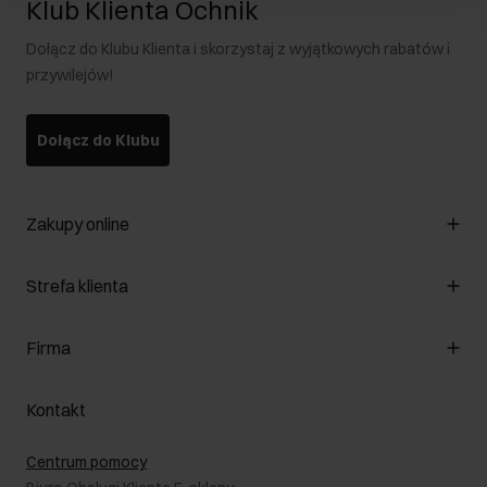
Klub Klienta Ochnik
Dołącz do Klubu Klienta i skorzystaj z wyjątkowych rabatów i
przywilejów!
Dołącz do Klubu
Zakupy online
Zarządzaj cookies
Strefa klienta
O sklepie
Regulamin
Klub Klienta
Firma
Formy płatności
Regulamin promocji
Koszty dostawy
Reklamacje
O nas
Jak dokonać zwrotu?
Kontakt
Zwróć produkty
Kariera
Pielęgnacja skóry
Salony
Centrum pomocy
W podróży
B2B - Sprzedaż dla firm