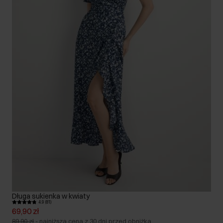
Długa sukienka w kwiaty
4.9 (81)
69,90 zł
89,90 zł
-
najniższa cena z 30 dni przed obniżką