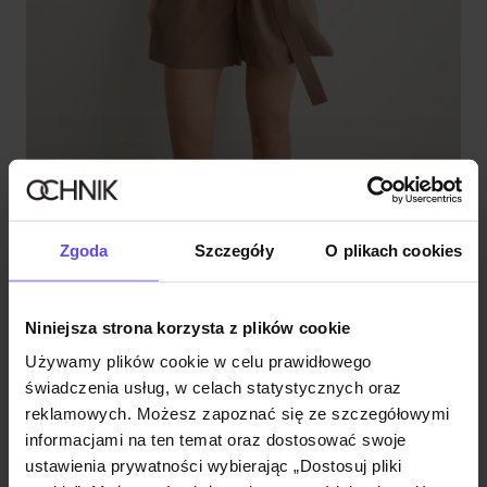
Krótki kombinezon damski z wiskozy
Zgoda
Szczegóły
O plikach cookies
4.9 (8)
129,90 zł
159,90 zł
-
najniższa cena z 30 dni przed obniżką
Niniejsza strona korzysta z plików cookie
Używamy plików cookie w celu prawidłowego
świadczenia usług, w celach statystycznych oraz
reklamowych. Możesz zapoznać się ze szczegółowymi
informacjami na ten temat oraz dostosować swoje
ustawienia prywatności wybierając „Dostosuj pliki