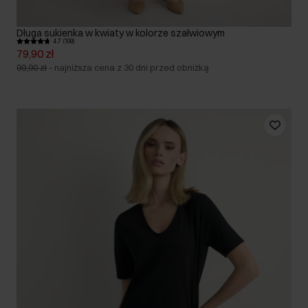
Długa sukienka w kwiaty w kolorze szałwiowym
4.7 (109)
79,90 zł
99,90 zł
-
najniższa cena z 30 dni przed obniżką