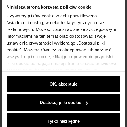
Szczegóły
Niniejsza strona korzysta z plików cookie
Używamy plików cookie w celu prawidłowego
świadczenia usług, w celach statystycznych oraz
Skład
reklamowych. Możesz zapoznać się ze szczegółowymi
informacjami na ten temat oraz dostosować swoje
Opinie
ustawienia prywatności wybierając „Dostosuj pliki
cookie”. Możesz również zaakceptować lub odrzucić
wszystkie pliki cookie, klikając odpowiednie przyciski.
Pliki cookie pomagają naszej stronie działać prawidłowo.
Monitorują także aktywność użytkowników, by
wyświetlać im dopasowane do ich preferencji treści,
Newsletter
rekomendacje oraz komunikaty reklamowe informujące o
OK, akceptuję
najnowszych promocjach w e-sklepie. Informacje o tym,
Bądź na bieżąco z nowościami i promocjami!
jak korzystasz z naszej witryny, udostępniamy
Dostosuj pliki cookie
partnerom społecznościowym, reklamowym i
analitycznym. Partnerzy mogą połączyć te informacje z
innymi danymi otrzymanymi od Ciebie lub uzyskanymi
Tylko niezbędne
podczas korzystania z ich usług.