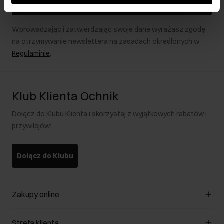
Zapisz się
Wprowadzając i zatwierdzając swoje dane wyrażasz zgodę
na otrzymywanie newslettera na zasadach określonych w
Regulaminie
.
Klub Klienta Ochnik
Dołącz do Klubu Klienta i skorzystaj z wyjątkowych rabatów i
przywilejów!
Dołącz do Klubu
Zakupy online
Zarządzaj cookies
Strefa klienta