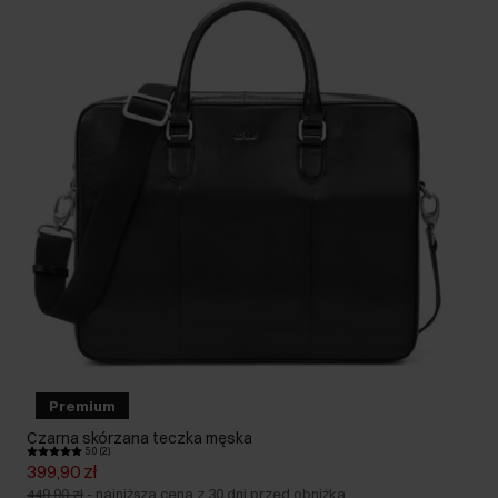
Premium
Czarna skórzana teczka męska
5.0 (2)
399,90 zł
449,90 zł
-
najniższa cena z 30 dni przed obniżką