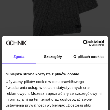
Ostatnie sztuki
Premium
Szary wełniany szalik męski
Zgoda
Szczegóły
O plikach cookies
4.8 (17)
129,90 zł
199,90 zł
-
najniższa cena z 30 dni przed obniżką
Niniejsza strona korzysta z plików cookie
Używamy plików cookie w celu prawidłowego
świadczenia usług, w celach statystycznych oraz
reklamowych. Możesz zapoznać się ze szczegółowymi
informacjami na ten temat oraz dostosować swoje
ustawienia prywatności wybierając „Dostosuj pliki