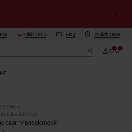
enta
Polski / PLN
Blog
Znajdż salon
0
0
gaż
t: OCHNIK
MS-0269-99(W26)
y czarny pasek męski