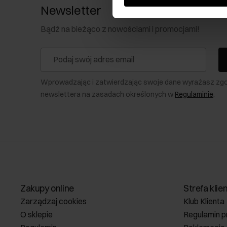
Newsletter
Bądź na bieżąco z nowościami i promocjami!
Wprowadzając i zatwierdzając swoje dane wyrażasz zg
newslettera na zasadach określonych w
Regulaminie
.
Zakupy online
Strefa klie
Zarządzaj cookies
Klub Klienta
O sklepie
Regulamin p