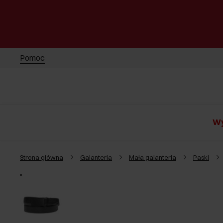
Pomoc
Wy
Strona główna
Galanteria
Mała galanteria
Paski