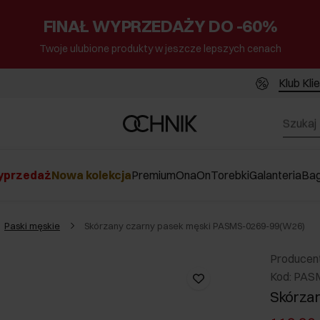
FINAŁ WYPRZEDAŻY DO -60%
Twoje ulubione produkty w jeszcze lepszych cenach
Klub Kli
przedaż
Nowa kolekcja
Premium
Ona
On
Torebki
Galanteria
Ba
Paski męskie
Skórzany czarny pasek męski PASMS-0269-99(W26)
Producen
Kod: PAS
Skórzan