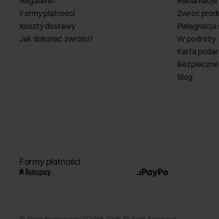
Regulamin
Reklamacje
Formy płatności
Zwróć prod
Koszty dostawy
Pielęgnacja
Jak dokonać zwrotu?
W podróży
Karta poda
Bezpieczne
Blog
Formy płatności
©
Sklep internetowy OCHNIK
2026
. All Right Reserved.