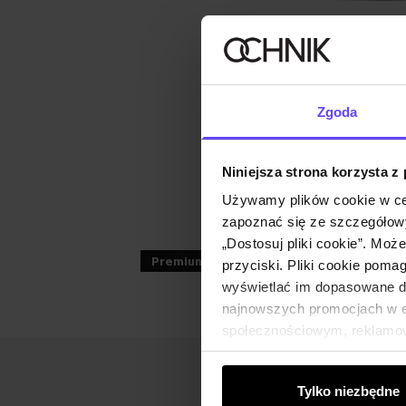
Zgoda
Niniejsza strona korzysta z
Używamy plików cookie w ce
zapoznać się ze szczegółowy
„Dostosuj pliki cookie”. Moż
Premium
przyciski. Pliki cookie poma
wyświetlać im dopasowane do
najnowszych promocjach w e-
społecznościowym, reklamow
od Ciebie lub uzyskanymi po
Tylko niezbędne