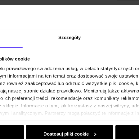
Skład i
Opinie
Szczegóły
 plików cookie
lu prawidłowego świadczenia usług, w celach statystycznych 
mi informacjami na ten temat oraz dostosować swoje ustawieni
esz również zaakceptować lub odrzucić wszystkie pliki cookie, k
gają naszej stronie działać prawidłowo. Monitorują także aktyw
 ich preferencji treści, rekomendacje oraz komunikaty reklamo
sklepie. Informacje o tym, jak korzystasz z naszej witryny, u
ym i analitycznym. Partnerzy mogą połączyć te informacje z 
dczas korzystania z ich usług.
Dostosuj pliki cookie