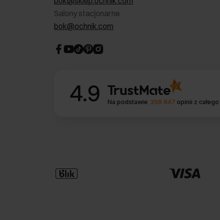
bok@sklep.ochnik.com
Salony stacjonarne
bok@ochnik.com
4.9
Na podstawie
356 847
opinii
z całego