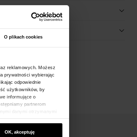
 wymiary
O plikach cookies
oraz reklamowych. Możesz
a prywatności wybierając
likając odpowiednie
ność użytkowników, by
we informujące o
dostępniamy partnerom
innymi danymi otrzymanymi
OK, akceptuję