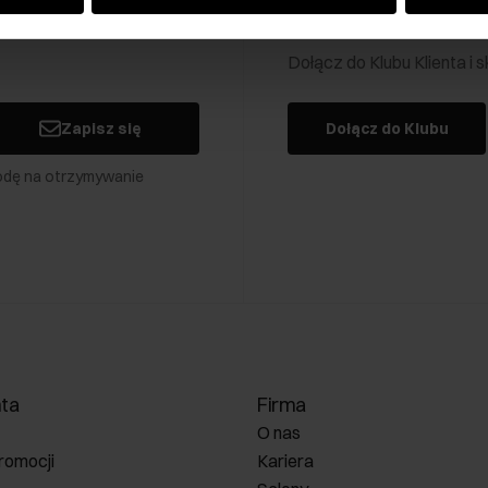
Klub Klienta Och
Dołącz do Klubu Klienta i
Zapisz się
Dołącz do Klubu
odę na otrzymywanie
nta
Firma
O nas
romocji
Kariera