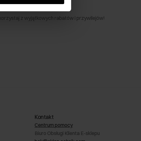
nik
 skorzystaj z wyjątkowych rabatów i przywilejów!
Kontakt
Centrum pomocy
Biuro Obsługi Klienta E-sklepu