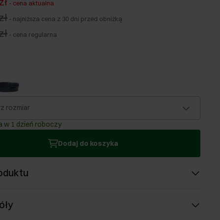
zł
-
cena aktualna
zł
-
najniższa cena z 30 dni przed obniżką
zł
-
cena regularna
z rozmiar
 w 1 dzień roboczy
Dodaj do koszyka
oduktu
óły