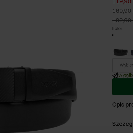
119,90 
169,90 
199,90 
Kolor
:
Wybier
Wysyłka
Opis pr
Szczeg