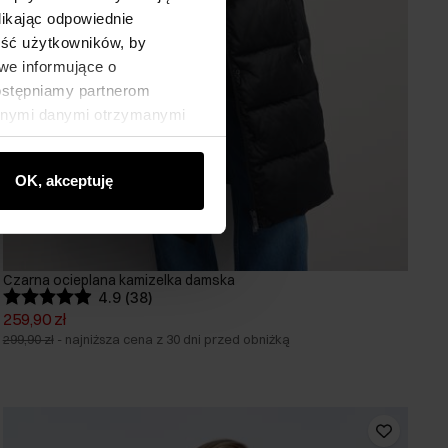
likając odpowiednie
ność użytkowników, by
we informujące o
dostępniamy partnerom
innymi danymi otrzymanymi
OK, akceptuję
Czarna ocieplana kamizelka damska
4.9 (38)
259,90 zł
299,90 zł
-
najniższa cena z 30 dni przed obniżką