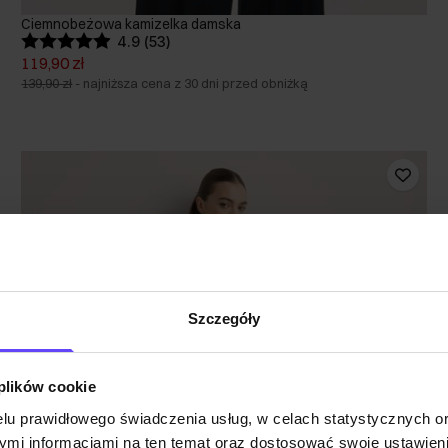
Ciemnobeżowa kamizelka damska
4.9 (53)
119,90 zł
139,90 zł
-
najniższa cena z 30 dni przed obniżką
Szczegóły
 plików cookie
lu prawidłowego świadczenia usług, w celach statystycznych 
mi informacjami na ten temat oraz dostosować swoje ustawieni