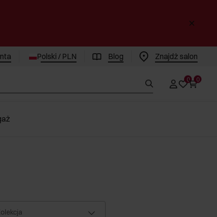
enta
Polski / PLN
Blog
Znajdż salon
0
0
gaż
olekcja