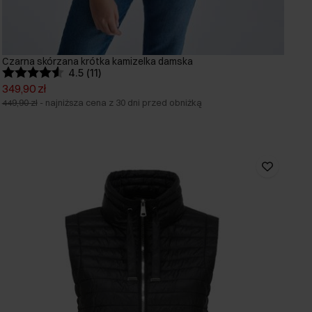
Czarna skórzana krótka kamizelka damska
4.5 (11)
349,90 zł
449,90 zł
-
najniższa cena z 30 dni przed obniżką