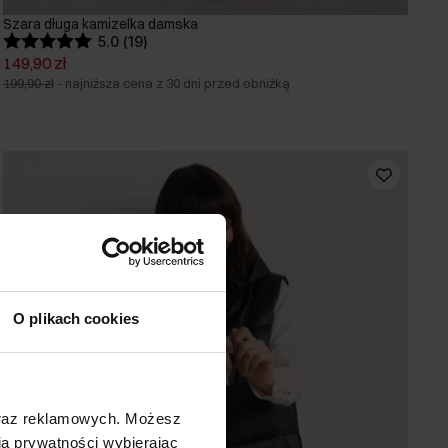
Szara długa kamizelka damska
5.0 (19)
149,90 zł
199,90 zł
-
najniższa cena z 30 dni przed obniżką
O plikach cookies
oraz reklamowych. Możesz
a prywatności wybierając