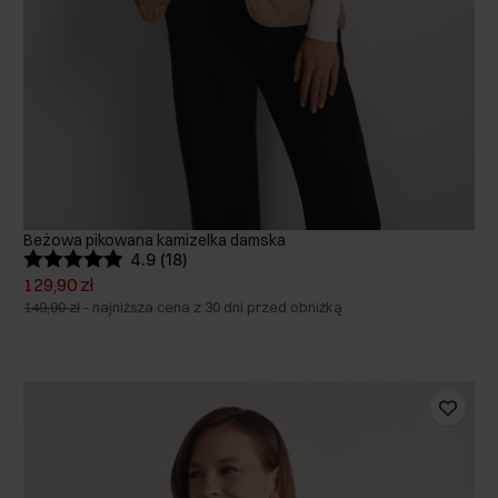
Beżowa pikowana kamizelka damska
4.9 (18)
129,90 zł
149,90 zł
-
najniższa cena z 30 dni przed obniżką