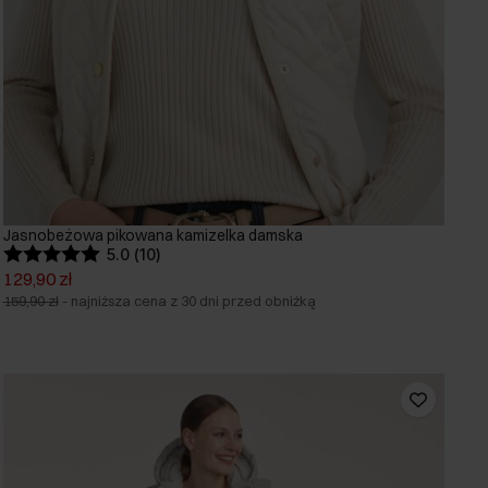
Jasnobeżowa pikowana kamizelka damska
5.0 (10)
129,90 zł
159,90 zł
-
najniższa cena z 30 dni przed obniżką