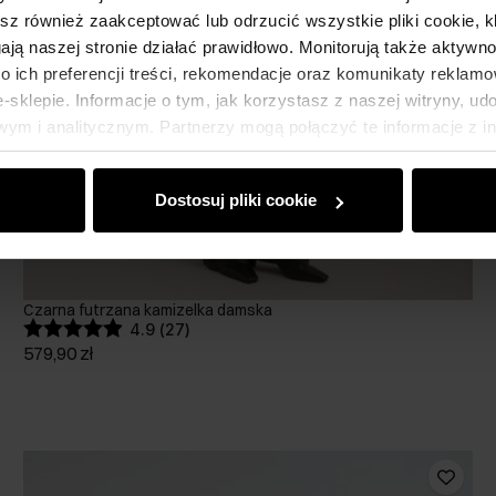
esz również zaakceptować lub odrzucić wszystkie pliki cookie, k
gają naszej stronie działać prawidłowo. Monitorują także aktyw
 ich preferencji treści, rekomendacje oraz komunikaty reklamo
sklepie. Informacje o tym, jak korzystasz z naszej witryny, u
ym i analitycznym. Partnerzy mogą połączyć te informacje z 
dczas korzystania z ich usług.
Dostosuj pliki cookie
Czarna futrzana kamizelka damska
4.9 (27)
579,90 zł