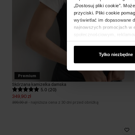
„Dostosuj pliki cookie”. Moż
przyciski. Pliki cookie poma
wyświetlać im dopasowane do
najnowszych promocjach w e-
społecznościowym, reklamow
od Ciebie lub uzyskanymi po
Tylko niezbędne
Premium
Skórzana kamizelka damska
5.0 (20)
349,90 zł
399,90 zł
-
najniższa cena z 30 dni przed obniżką