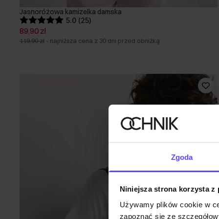
Jasnoróżowa kamizelka damska
5.0 (25)
89,90 zł
119,90 zł
-
najniższa cena z 30 dni przed obniżką
Zgoda
Niniejsza strona korzysta z
Używamy plików cookie w ce
zapoznać się ze szczegółowy