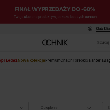
FINAŁ WYPRZEDAŻY DO -60%
Twoje ulubione produkty w jeszcze lepszych cenach
Klub Kli
przedaż
Nowa kolekcja
Premium
Ona
On
Torebki
Galanteria
Ba
Ocieplenie
K