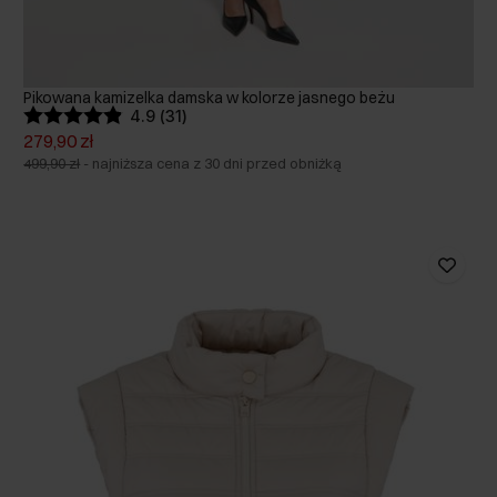
Pikowana kamizelka damska w kolorze jasnego beżu
4.9 (31)
279,90 zł
499,90 zł
-
najniższa cena z 30 dni przed obniżką