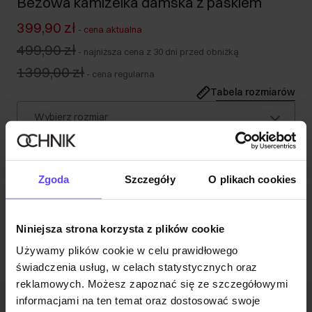
Beżowa kamizelka damska z paskiem
399,90 zł
-
cena aktualna
499,90 zł
-
najniższa cena z 30 dni przed obniżką
1399,00 zł
-
cena regularna
Tabela rozmiarów
Wybierz rozmiar
Wysyłka w 1 dzień roboczy
Opis produktu
Zgoda
Szczegóły
O plikach cookies
Opinie
Niniejsza strona korzysta z plików cookie
Używamy plików cookie w celu prawidłowego
świadczenia usług, w celach statystycznych oraz
reklamowych. Możesz zapoznać się ze szczegółowymi
informacjami na ten temat oraz dostosować swoje