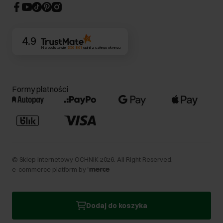
CSR
Kontakt
4.9
Na podstawie
356 861
opinii
z całego okresu
Formy płatności
©
Sklep internetowy OCHNIK
2026
. All Right Reserved.
e-commerce platform by
Dodaj do koszyka