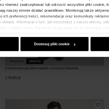
esz również zaakceptować lub odrzucić wszystkie pliki cookie, k
gają naszej stronie działać prawidłowo. Monitorują także aktyw
 ich preferencji treści, rekomendacje oraz komunikaty reklamo
sklepie. Informacje o tym, jak korzystasz z naszej witryny, u
ym i analitycznym. Partnerzy mogą połączyć te informacje z 
dczas korzystania z ich usług.
Dostosuj pliki cookie
Nowość
NEW20
Dzianinowe spodnie męskie o prostym fasonie
179,90 zł