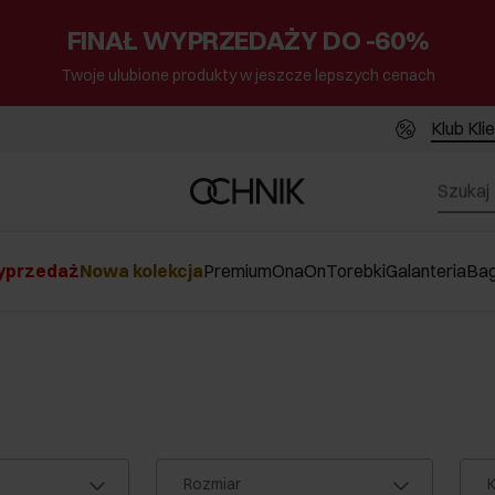
FINAŁ WYPRZEDAŻY DO -60%
Twoje ulubione produkty w jeszcze lepszych cenach
Klub Kli
przedaż
Nowa kolekcja
Premium
Ona
On
Torebki
Galanteria
Ba
Rozmiar
K