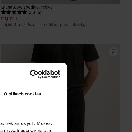
Granatowe spodnie męskie
5.0 (5)
99,90 zł
119,90 zł
-
najniższa cena z 30 dni przed obniżką
O plikach cookies
oraz reklamowych. Możesz
a prywatności wybierając