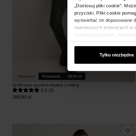
„Dostosuj pliki cookie”. Moż
przyciski. Pliki cookie poma
wyświetlać im dopasowane do
najnowszych promocjach w e-
społecznościowym, reklamow
od Ciebie lub uzyskanymi po
Tylko niezbędne
Nowość
Premium
NEW20
Grafitowe spodnie męskie z wełną
5.0 (1)
289,90 zł