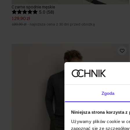
Czarne spodnie męskie
5.0 (58)
129,90 zł
199,90 zł
-
najniższa cena z 30 dni przed obniżką
Zgoda
Niniejsza strona korzysta z
Używamy plików cookie w ce
zapoznać się ze szczegółowy