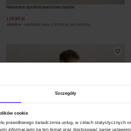
Niebieskie spodnie jeansowe męskie
129,90 zł
199,90 zł
-
najniższa cena z 30 dni przed obniżką
Szczegóły
 plików cookie
lu prawidłowego świadczenia usług, w celach statystycznych 
mi informacjami na ten temat oraz dostosować swoje ustawieni