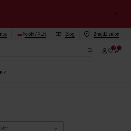
enta
Polski / PLN
Blog
Znajdż salon
0
0
gaż
olor