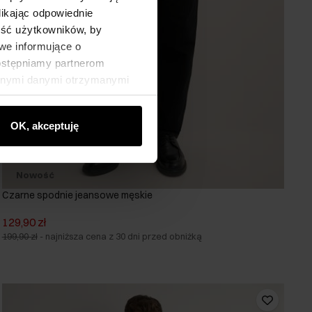
likając odpowiednie
ność użytkowników, by
we informujące o
dostępniamy partnerom
innymi danymi otrzymanymi
OK, akceptuję
Nowość
Czarne spodnie jeansowe męskie
129,90 zł
199,90 zł
-
najniższa cena z 30 dni przed obniżką