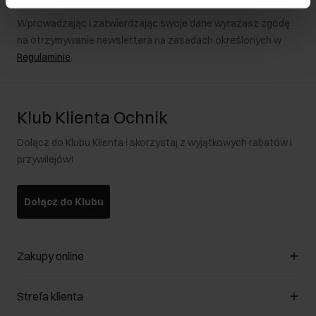
Wprowadzając i zatwierdzając swoje dane wyrażasz zgodę
na otrzymywanie newslettera na zasadach określonych w
Regulaminie
.
Klub Klienta Ochnik
Dołącz do Klubu Klienta i skorzystaj z wyjątkowych rabatów i
przywilejów!
Dołącz do Klubu
Zakupy online
Zarządzaj cookies
Strefa klienta
O sklepie