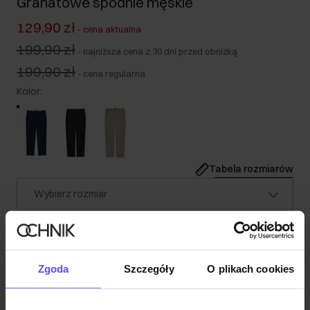
Granatowe spodnie męskie
129,90 zł
-
cena aktualna
199,90 zł
-
najniższa cena z 30 dni przed obniżką
199,90 zł
-
cena regularna
Kolor
:
Tabela rozmiarów
Wybierz rozmiar
Nasz model ma 191 cm wzrostu i nosi rozmiar M.
Wysyłka w 1 dzień roboczy
Opis produktu
Zgoda
Szczegóły
O plikach cookies
Szczegóły