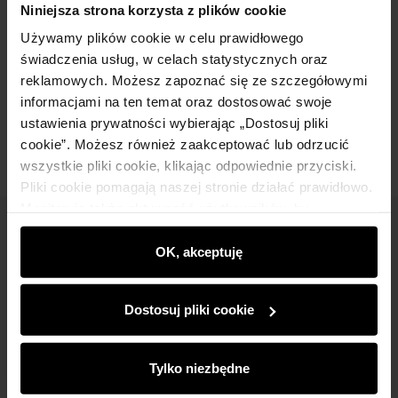
Niniejsza strona korzysta z plików cookie
Używamy plików cookie w celu prawidłowego
Skład
świadczenia usług, w celach statystycznych oraz
reklamowych. Możesz zapoznać się ze szczegółowymi
informacjami na ten temat oraz dostosować swoje
Opinie
ustawienia prywatności wybierając „Dostosuj pliki
cookie”. Możesz również zaakceptować lub odrzucić
wszystkie pliki cookie, klikając odpowiednie przyciski.
Pliki cookie pomagają naszej stronie działać prawidłowo.
Monitorują także aktywność użytkowników, by
wyświetlać im dopasowane do ich preferencji treści,
Newsletter
rekomendacje oraz komunikaty reklamowe informujące o
OK, akceptuję
Bądź na bieżąco z nowościami i promocjami!
najnowszych promocjach w e-sklepie. Informacje o tym,
jak korzystasz z naszej witryny, udostępniamy
Dostosuj pliki cookie
partnerom społecznościowym, reklamowym i
analitycznym. Partnerzy mogą połączyć te informacje z
innymi danymi otrzymanymi od Ciebie lub uzyskanymi
Tylko niezbędne
podczas korzystania z ich usług.
Zapisz się