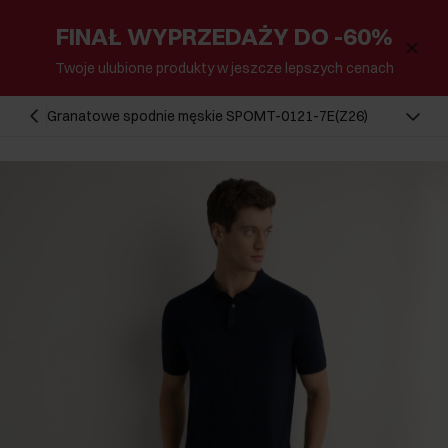
FINAŁ WYPRZEDAŻY DO -60%
Twoje ulubione produkty w jeszcze lepszych cenach
Granatowe spodnie męskie SPOMT-0121-7E(Z26)