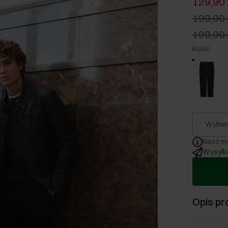
129,90 
199,90 
199,90 
Kolor
:
Wybier
Nasz mo
Wysyłka
Opis pr