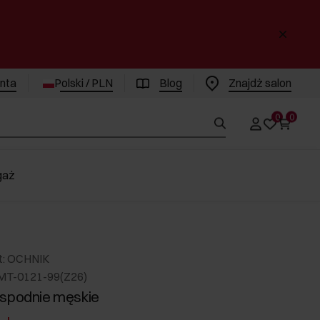
enta
Polski / PLN
Blog
Znajdż salon
0
0
gaż
t: OCHNIK
MT-0121-99(Z26)
spodnie męskie