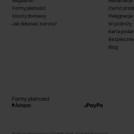
Regulamin
Reklamacje
Formy płatności
Zwróć prod
Koszty dostawy
Pielęgnacja
Jak dokonać zwrotu?
W podróży
Karta poda
Bezpieczne
Blog
Formy płatności
©
Sklep internetowy OCHNIK
2026
. All Right Reserved.