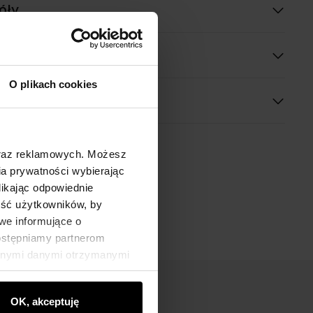
óły
O plikach cookies
oraz reklamowych. Możesz
a prywatności wybierając
likając odpowiednie
ność użytkowników, by
we informujące o
dostępniamy partnerom
innymi danymi otrzymanymi
OK, akceptuję