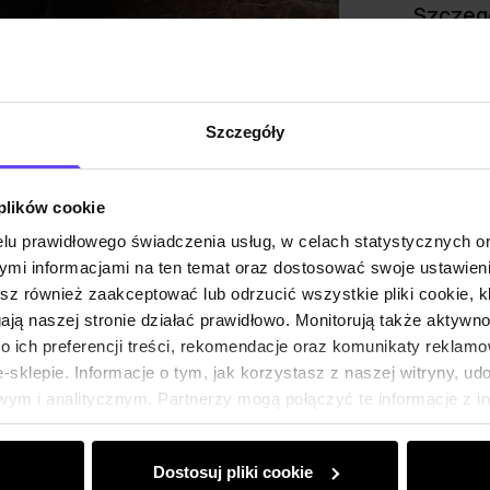
Szczeg
Skład
Szczegóły
Opinie
 plików cookie
lu prawidłowego świadczenia usług, w celach statystycznych 
mi informacjami na ten temat oraz dostosować swoje ustawieni
esz również zaakceptować lub odrzucić wszystkie pliki cookie, k
gają naszej stronie działać prawidłowo. Monitorują także aktyw
 ich preferencji treści, rekomendacje oraz komunikaty reklamo
sklepie. Informacje o tym, jak korzystasz z naszej witryny, u
ym i analitycznym. Partnerzy mogą połączyć te informacje z 
dczas korzystania z ich usług.
Dostosuj pliki cookie