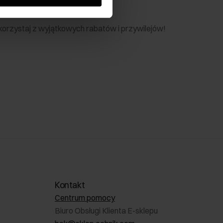
nik
 skorzystaj z wyjątkowych rabatów i przywilejów!
Kontakt
Centrum pomocy
Biuro Obsługi Klienta E-sklepu