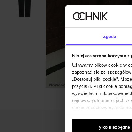
Zgoda
Niniejsza strona korzysta z
Używamy plików cookie w ce
zapoznać się ze szczegółowy
„Dostosuj pliki cookie”. Moż
Nowość
przyciski. Pliki cookie poma
wyświetlać im dopasowane do
najnowszych promocjach w e-
społecznościowym, reklamow
od Ciebie lub uzyskanymi po
Tylko niezbędne