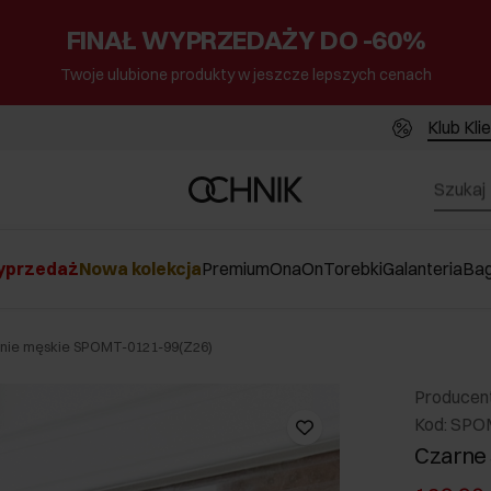
FINAŁ WYPRZEDAŻY DO -60%
Twoje ulubione produkty w jeszcze lepszych cenach
Klub Kli
przedaż
Nowa kolekcja
Premium
Ona
On
Torebki
Galanteria
Ba
nie męskie SPOMT-0121-99(Z26)
Producen
Kod: SPO
Czarne 