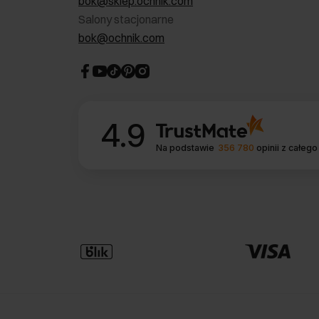
bok@sklep.ochnik.com
Salony stacjonarne
bok@ochnik.com
4.9
Na podstawie
356 780
opinii
z całego