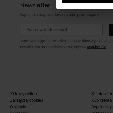
Newsletter
Bądź na bieżąco z nowościami i promocjami!
Wprowadzając i zatwierdzając swoje dane wyrażasz zg
newslettera na zasadach określonych w
Regulaminie
.
Zakupy online
Strefa klie
Zarządzaj cookies
Klub Klienta
O sklepie
Regulamin p