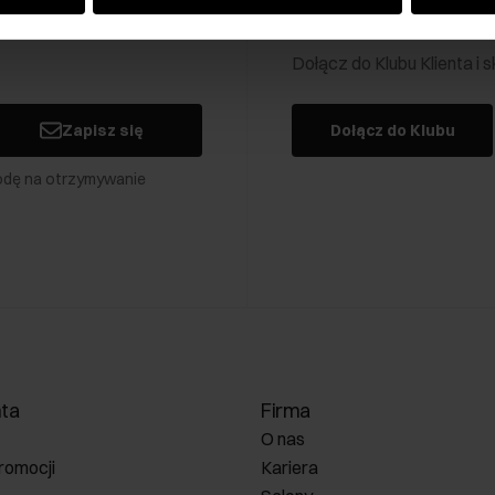
Klub Klienta Och
Dołącz do Klubu Klienta i
Zapisz się
Dołącz do Klubu
odę na otrzymywanie
nta
Firma
O nas
romocji
Kariera