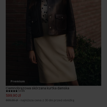
Premium
Ciemnobrązowa skórzana kurtka damska
5.0 (25)
599,90 zł
699,90 zł
-
najniższa cena z 30 dni przed obniżką