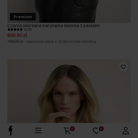
Premium
Czarna skórzana marynarka damska z paskiem
5.0 (15)
699,90 zł
799,90 zł
-
najniższa cena z 30 dni przed obniżką
0
0