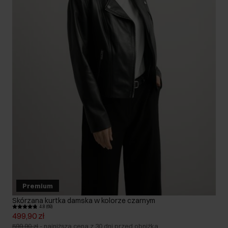
Premium
Skórzana kurtka damska w kolorze czarnym
4.8 (69)
499,90 zł
599,90 zł
-
najniższa cena z 30 dni przed obniżką