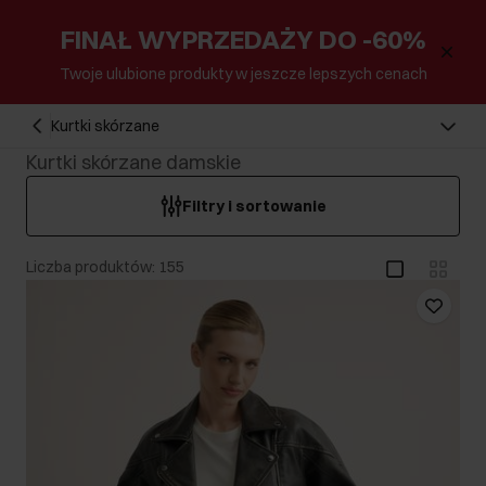
FINAŁ WYPRZEDAŻY DO -60%
Twoje ulubione produkty w jeszcze lepszych cenach
Kurtki skórzane
Kurtki skórzane damskie
Filtry i sortowanie
Liczba produktów: 155