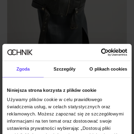
Premium
Brązowa skórzana ramoneska damska oversize
Zgoda
Szczegóły
O plikach cookies
4.9 (14)
699,90 zł
799,90 zł
-
najniższa cena z 30 dni przed obniżką
Niniejsza strona korzysta z plików cookie
Używamy plików cookie w celu prawidłowego
świadczenia usług, w celach statystycznych oraz
reklamowych. Możesz zapoznać się ze szczegółowymi
informacjami na ten temat oraz dostosować swoje
ustawienia prywatności wybierając „Dostosuj pliki