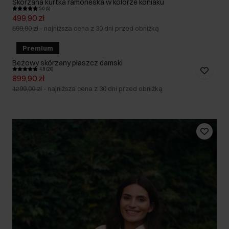
Skórzana kurtka ramoneska w kolorze koniaku
5.0 (5)
499,90 zł
599,90 zł
-
najniższa cena z 30 dni przed obniżką
Premium
Beżowy skórzany płaszcz damski
4.8 (20)
899,90 zł
1299,00 zł
-
najniższa cena z 30 dni przed obniżką