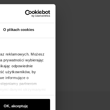
O plikach cookies
oraz reklamowych. Możesz
a prywatności wybierając
likając odpowiednie
ność użytkowników, by
we informujące o
dostępniamy partnerom
innymi danymi otrzymanymi
OK, akceptuję