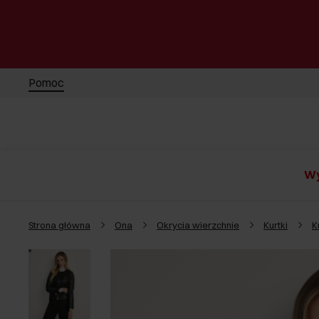
Pomoc
Wy
Strona główna
Ona
Okrycia wierzchnie
Kurtki
K