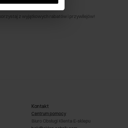
nik
 skorzystaj z wyjątkowych rabatów i przywilejów!
Kontakt
Centrum pomocy
Biuro Obsługi Klienta E-sklepu