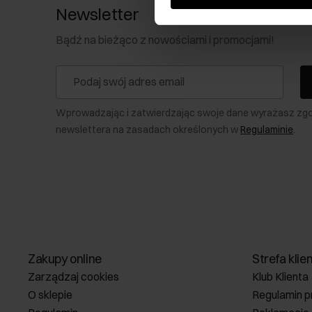
Newsletter
Bądź na bieżąco z nowościami i promocjami!
Wprowadzając i zatwierdzając swoje dane wyrażasz zg
newslettera na zasadach określonych w
Regulaminie
.
Zakupy online
Strefa klie
Zarządzaj cookies
Klub Klienta
O sklepie
Regulamin p