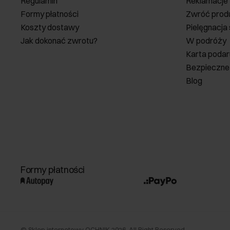
Regulamin
Reklamacje
Formy płatności
Zwróć prod
Koszty dostawy
Pielęgnacja
Jak dokonać zwrotu?
W podróży
Karta poda
Bezpieczne
Blog
Formy płatności
©
Sklep internetowy OCHNIK
2026
. All Right Reserved.