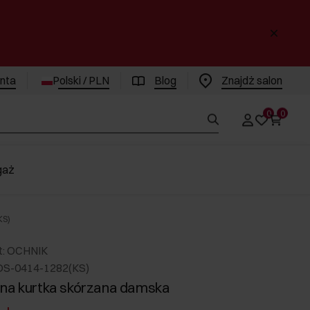
enta
Polski / PLN
Blog
Znajdż salon
0
0
gaż
KS)
t: OCHNIK
DS-0414-1282(KS)
na kurtka skórzana damska