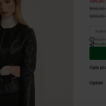
399,90 
599,90 
999,90 
Wybier
Nasza m
Wysyłka
Opis pr
Opinie