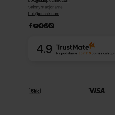
bok@sklep.ochnik.com
Salony stacjonarne
bok@ochnik.com
4.9
Na podstawie
357 146
opinii
z całego