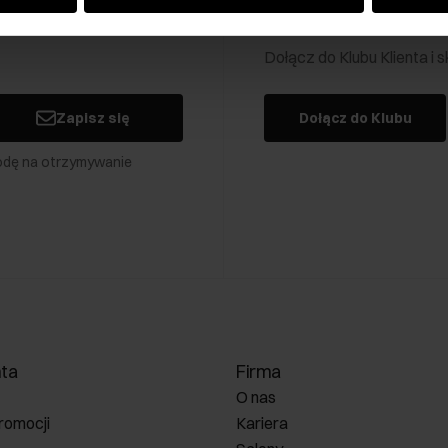
Klub Klienta Och
Dołącz do Klubu Klienta i
Zapisz się
Dołącz do Klubu
odę na otrzymywanie
nta
Firma
O nas
romocji
Kariera