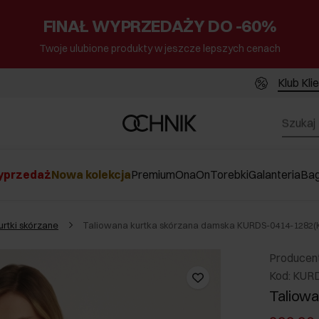
FINAŁ WYPRZEDAŻY DO -60%
Twoje ulubione produkty w jeszcze lepszych cenach
Klub Kli
przedaż
Nowa kolekcja
Premium
Ona
On
Torebki
Galanteria
Ba
urtki skórzane
Taliowana kurtka skórzana damska KURDS-0414-1282(
Producen
Kod: KUR
Taliowa