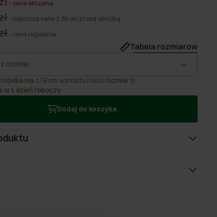
zł
-
cena aktualna
zł
-
najniższa cena z 30 dni przed obniżką
zł
-
cena regularna
Tabela rozmiarów
z rozmiar
odelka ma 176 cm wzrostu i nosi rozmiar S.
 w 1 dzień roboczy
Dodaj do koszyka
oduktu