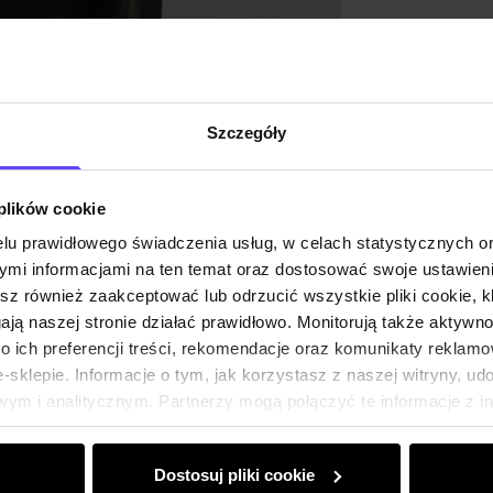
Szczegóły
 plików cookie
lu prawidłowego świadczenia usług, w celach statystycznych 
mi informacjami na ten temat oraz dostosować swoje ustawieni
esz również zaakceptować lub odrzucić wszystkie pliki cookie, k
gają naszej stronie działać prawidłowo. Monitorują także aktyw
 ich preferencji treści, rekomendacje oraz komunikaty reklamo
sklepie. Informacje o tym, jak korzystasz z naszej witryny, u
ym i analitycznym. Partnerzy mogą połączyć te informacje z 
dczas korzystania z ich usług.
Dostosuj pliki cookie