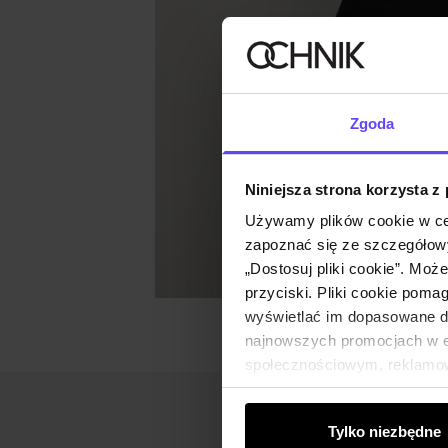
Zgoda
Niniejsza strona korzysta z
Używamy plików cookie w ce
zapoznać się ze szczegółowy
„Dostosuj pliki cookie”. Moż
przyciski. Pliki cookie poma
wyświetlać im dopasowane do
najnowszych promocjach w e-
społecznościowym, reklamow
od Ciebie lub uzyskanymi po
Tylko niezbędne