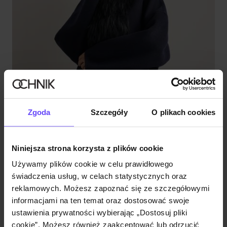
Zgoda
Szczegóły
O plikach cookies
Niniejsza strona korzysta z plików cookie
Używamy plików cookie w celu prawidłowego
świadczenia usług, w celach statystycznych oraz
Nowość
Premium
NEW20
reklamowych. Możesz zapoznać się ze szczegółowymi
Krótkie wełniane futro damskie w granatowym kolorze
informacjami na ten temat oraz dostosować swoje
ustawienia prywatności wybierając „Dostosuj pliki
1699,00 zł
cookie”. Możesz również zaakceptować lub odrzucić