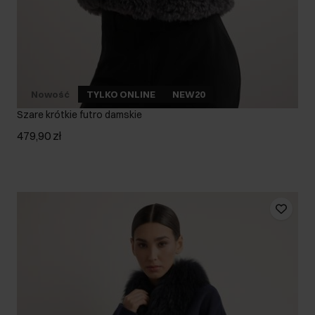
Nowość
TYLKO ONLINE
NEW20
Szare krótkie futro damskie
479,90 zł