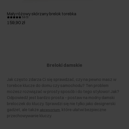
Mały różowy skórzany brelok torebka
5.0 (1)
159,90 zł
Breloki damskie
Jak często zdarza Ci się sprawdzać, czy na pewno masz w
torebce klucze do domu czy samochodu? Ten problem
możesz rozwiązać w prosty sposób i do tego stylowo! Jak?
Odpowiedź jest bardzo prosta – postaw na modny damski
breloczek do kluczy. Sprawdzi się nie tylko jako designerski
gadżet, ale także
, które ułatwi bezpieczne
akcesorium
przechowywanie kluczy.