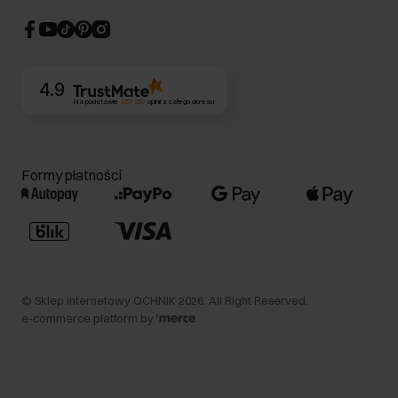
Strategia podatkowa
CSR
Kontakt
4.9
Na podstawie
357 297
opinii
z całego okresu
Formy płatności
©
Sklep internetowy OCHNIK
2026
. All Right Reserved.
e-commerce platform by