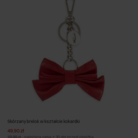
Skórzany brelok w kształcie kokardki
49,90 zł
79,90 zł
-
najniższa cena z 30 dni przed obniżką