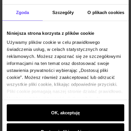
Zgoda
Szczegóły
O plikach cookies
Niniejsza strona korzysta z plików cookie
Używamy plików cookie w celu prawidłowego
świadczenia usług, w celach statystycznych oraz
reklamowych. Możesz zapoznać się ze szczegółowymi
informacjami na ten temat oraz dostosować swoje
Różowy skórzany brelok w kształcie torebki
5.0 (1)
ustawienia prywatności wybierając „Dostosuj pliki
99,90 zł
cookie”. Możesz również zaakceptować lub odrzucić
179,90 zł
-
najniższa cena z 30 dni przed obniżką
wszystkie pliki cookie, klikając odpowiednie przyciski.
Pliki cookie pomagają naszej stronie działać prawidłowo.
Monitorują także aktywność użytkowników, by
wyświetlać im dopasowane do ich preferencji treści,
rekomendacje oraz komunikaty reklamowe informujące o
OK, akceptuję
najnowszych promocjach w e-sklepie. Informacje o tym,
jak korzystasz z naszej witryny, udostępniamy