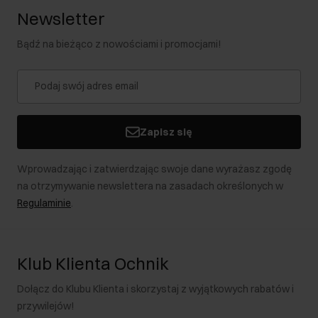
Newsletter
w Twojej kolekcji. Pamiętaj przy tym, że wcale nie musisz
poprzestawać na jednym! Wręcz przeciwnie. Wyposaż się w kilka
Bądź na bieżąco z nowościami i promocjami!
różnych i zmieniaj je w zależności od nastroju czy stylizacji na dany
dzień. To proste, ponieważ w naszej kolekcji czeka na Ciebie
szeroka gama breloków w ciekawych kolorach i wzorach.
Jeżeli szukasz modnego dodatku i funkcjonalnego gadżetu w
jednym, koniecznie odkryj najmodniejsze
breloki damskie
Zapisz się
OCHNIK
!
Wprowadzając i zatwierdzając swoje dane wyrażasz zgodę
na otrzymywanie newslettera na zasadach określonych w
Regulaminie
.
Klub Klienta Ochnik
Dołącz do Klubu Klienta i skorzystaj z wyjątkowych rabatów i
przywilejów!