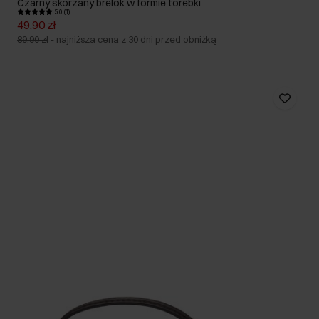
Czarny skórzany brelok w formie torebki
5.0 (1)
49,90 zł
89,90 zł
-
najniższa cena z 30 dni przed obniżką