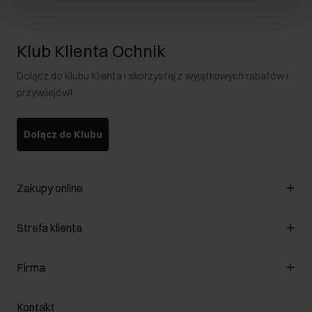
Klub Klienta Ochnik
Dołącz do Klubu Klienta i skorzystaj z wyjątkowych rabatów i
przywilejów!
Dołącz do Klubu
Zakupy online
Zarządzaj cookies
Strefa klienta
O sklepie
Regulamin
Klub Klienta
Firma
Formy płatności
Regulamin promocji
Koszty dostawy
Reklamacje
O nas
Jak dokonać zwrotu?
Kontakt
Zwróć produkty