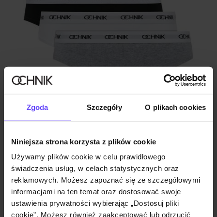
Zgoda
Szczegóły
O plikach cookies
Niniejsza strona korzysta z plików cookie
Używamy plików cookie w celu prawidłowego
świadczenia usług, w celach statystycznych oraz
reklamowych. Możesz zapoznać się ze szczegółowymi
Zestaw fig damskich w trzech kolorach
informacjami na ten temat oraz dostosować swoje
5.0 (30)
ustawienia prywatności wybierając „Dostosuj pliki
49,90 zł
cookie”. Możesz również zaakceptować lub odrzucić
79,90 zł
-
najniższa cena z 30 dni przed obniżką