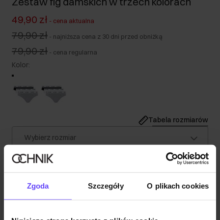
Zestaw fig damskich w trzech kolorach
49,90 zł
-
cena aktualna
79,90 zł
-
najniższa cena z 30 dni przed obniżką
79,90 zł
-
cena regularna
Kolor
:
Tabela rozmiarów
Wybierz rozmiar
Wysyłka w 1 dzień roboczy
Opis produktu
Zgoda
Szczegóły
O plikach cookies
Szczegóły