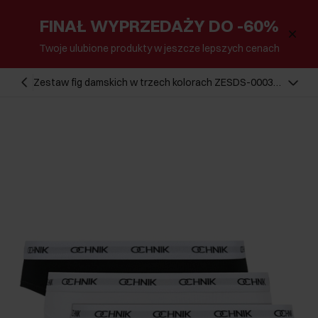
FINAŁ WYPRZEDAŻY DO -60%
Twoje ulubione produkty w jeszcze lepszych cenach
Zestaw fig damskich w trzech kolorach ZESDS-0003-
15(KS)