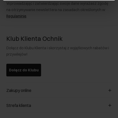
Wprowadzając i zatwierdzając swoje dane wyrażasz zgodę
na otrzymywanie newslettera na zasadach określonych w
Regulaminie
.
Klub Klienta Ochnik
Dołącz do Klubu Klienta i skorzystaj z wyjątkowych rabatów i
przywilejów!
Dołącz do Klubu
Zakupy online
Zarządzaj cookies
Strefa klienta
O sklepie
Regulamin