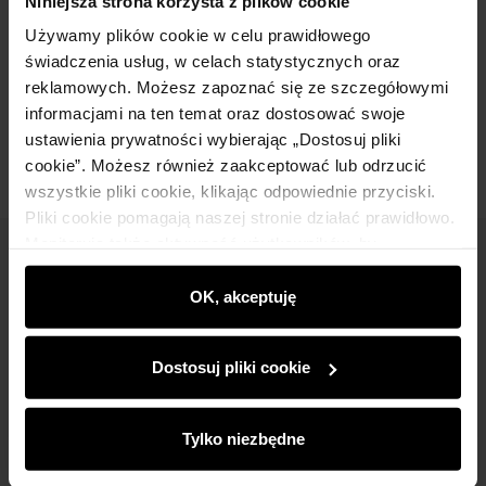
Niniejsza strona korzysta z plików cookie
Używamy plików cookie w celu prawidłowego
Skład i wymiary
świadczenia usług, w celach statystycznych oraz
reklamowych. Możesz zapoznać się ze szczegółowymi
Opinie
informacjami na ten temat oraz dostosować swoje
ustawienia prywatności wybierając „Dostosuj pliki
cookie”. Możesz również zaakceptować lub odrzucić
wszystkie pliki cookie, klikając odpowiednie przyciski.
Pliki cookie pomagają naszej stronie działać prawidłowo.
Monitorują także aktywność użytkowników, by
Newsletter
wyświetlać im dopasowane do ich preferencji treści,
rekomendacje oraz komunikaty reklamowe informujące o
OK, akceptuję
Bądź na bieżąco z nowościami i promocjami!
najnowszych promocjach w e-sklepie. Informacje o tym,
jak korzystasz z naszej witryny, udostępniamy
Dostosuj pliki cookie
partnerom społecznościowym, reklamowym i
analitycznym. Partnerzy mogą połączyć te informacje z
innymi danymi otrzymanymi od Ciebie lub uzyskanymi
Tylko niezbędne
Zapisz się
podczas korzystania z ich usług.