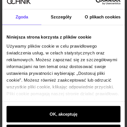
Nowość
Zgoda
Szczegóły
O plikach cookies
Czarna kamizelka garniturowa damska oversize
199,90 zł
289,90 zł
-
najniższa cena z 30 dni przed obniżką
Niniejsza strona korzysta z plików cookie
Używamy plików cookie w celu prawidłowego
świadczenia usług, w celach statystycznych oraz
reklamowych. Możesz zapoznać się ze szczegółowymi
informacjami na ten temat oraz dostosować swoje
ustawienia prywatności wybierając „Dostosuj pliki
cookie”. Możesz również zaakceptować lub odrzucić
wszystkie pliki cookie, klikając odpowiednie przyciski.
Pliki cookie pomagają naszej stronie działać prawidłowo.
Monitorują także aktywność użytkowników, by
wyświetlać im dopasowane do ich preferencji treści,
rekomendacje oraz komunikaty reklamowe informujące o
OK, akceptuję
najnowszych promocjach w e-sklepie. Informacje o tym,