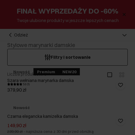
FINAŁ WYPRZEDAŻY DO -60%
Twoje ulubione produkty w jeszcze lepszych cenach
Odzież
Stylowe marynarki damskie
Filtry i sortowanie
Nowość
Premium
NEW20
Liczba produktów: 6
Szara wełniana marynarka damska
5.0 (1)
379,90 zł
Nowość
Czarna elegancka kamizelka damska
149,90 zł
239,90 zł
-
najniższa cena z 30 dni przed obniżką