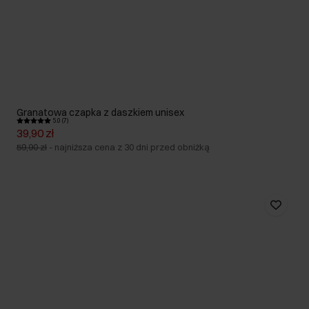
Granatowa czapka z daszkiem unisex
5.0 (7)
39,90 zł
59,90 zł
-
najniższa cena z 30 dni przed obniżką