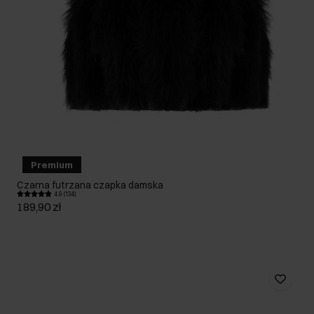
Premium
Czarna futrzana czapka damska
4.9 (134)
189,90 zł