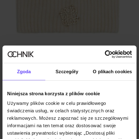
Kremowa czapka damska z domieszką wełny
Zgoda
Szczegóły
O plikach cookies
5.0 (6)
39,90 zł
49,90 zł
-
najniższa cena z 30 dni przed obniżką
Niniejsza strona korzysta z plików cookie
Używamy plików cookie w celu prawidłowego
świadczenia usług, w celach statystycznych oraz
reklamowych. Możesz zapoznać się ze szczegółowymi
informacjami na ten temat oraz dostosować swoje
ustawienia prywatności wybierając „Dostosuj pliki