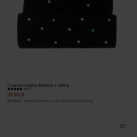
Czarna czapka damska z wełną
4.9 (7)
29,90 zł
84,90 zł
-
najniższa cena z 30 dni przed obniżką