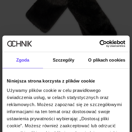
Zgoda
Szczegóły
O plikach cookies
Czarny zimowy szalik damski
5.0 (7)
49,90 zł
119,90 zł
-
najniższa cena z 30 dni przed obniżką
Niniejsza strona korzysta z plików cookie
Używamy plików cookie w celu prawidłowego
świadczenia usług, w celach statystycznych oraz
reklamowych. Możesz zapoznać się ze szczegółowymi
informacjami na ten temat oraz dostosować swoje
ustawienia prywatności wybierając „Dostosuj pliki
cookie”. Możesz również zaakceptować lub odrzucić