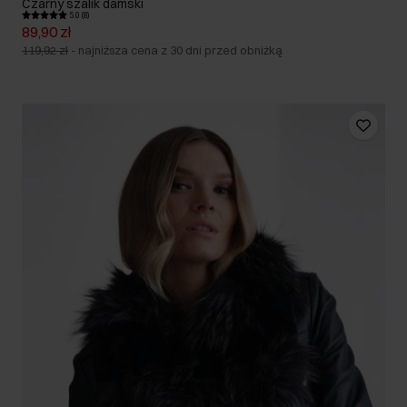
Czarny szalik damski
5.0 (8)
89,90 zł
119,92 zł
-
najniższa cena z 30 dni przed obniżką