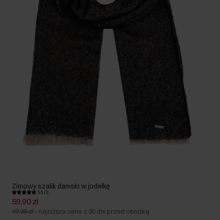
Zimowy szalik damski w jodełkę
5.0 (1)
59,90 zł
79,90 zł
-
najniższa cena z 30 dni przed obniżką