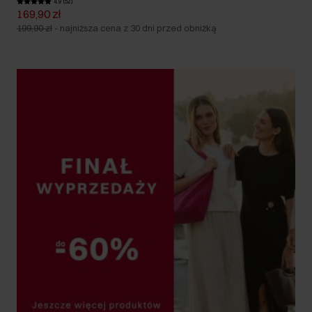
4.9 (52)
169,90 zł
199,90 zł
-
najniższa cena z 30 dni przed obniżką