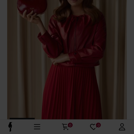
Premium
0
0
Skórzana kurtka damska w kolorze czerwonym
5.0 (36)