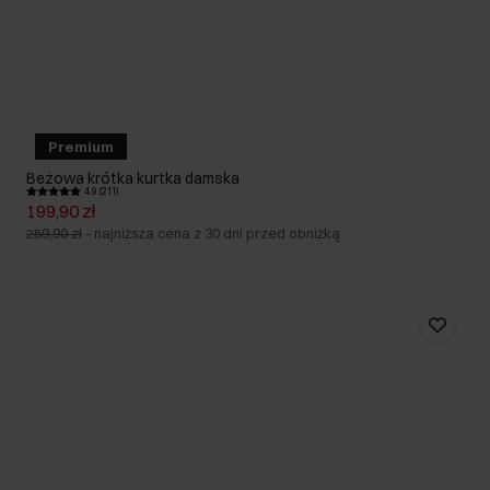
Premium
Beżowa krótka kurtka damska
4.9 (211)
199,90 zł
259,90 zł
-
najniższa cena z 30 dni przed obniżką