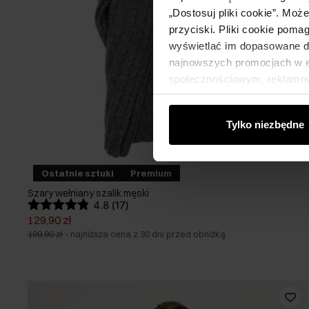
„Dostosuj pliki cookie”. Moż
przyciski. Pliki cookie poma
wyświetlać im dopasowane do
najnowszych promocjach w e-
społecznościowym, reklamow
od Ciebie lub uzyskanymi po
Tylko niezbędne
Ostatnie sztuki
Premium
Szary wełniany szalik męski
4.8 (17)
129,90 zł
199,90 zł
-
najniższa cena z 30 dni przed obniżką