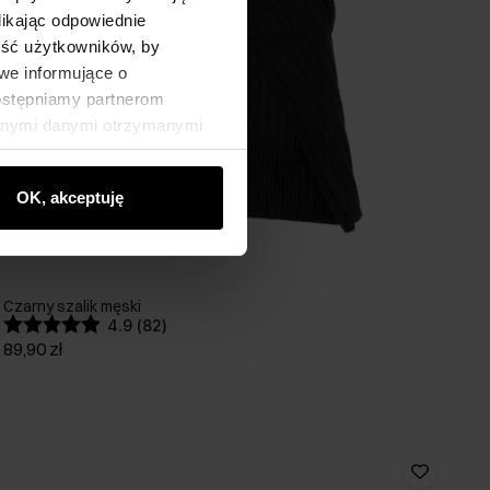
likając odpowiednie
ność użytkowników, by
we informujące o
dostępniamy partnerom
innymi danymi otrzymanymi
OK, akceptuję
Czarny szalik męski
4.9 (82)
89,90 zł