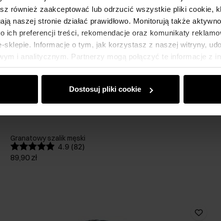
esz również zaakceptować lub odrzucić wszystkie pliki cookie, k
gają naszej stronie działać prawidłowo. Monitorują także aktyw
 ich preferencji treści, rekomendacje oraz komunikaty reklamo
sklepie. Informacje o tym, jak korzystasz z naszej witryny, u
ym i analitycznym. Partnerzy mogą połączyć te informacje z 
dczas korzystania z ich usług.
Dostosuj pliki cookie
Granatowy szalik męski
4.9 (82)
89,90 zł