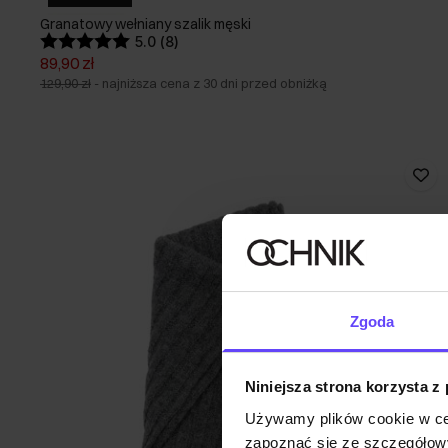
Granatowy wełniany szalik męski
5.0 (8)
89,90 zł
129,90 zł
-
najniższa cena z 30 dni przed obniżką
Zgoda
Niniejsza strona korzysta z
Używamy plików cookie w ce
zapoznać się ze szczegółowy