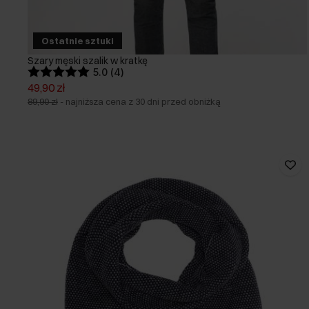
Ostatnie sztuki
Szary męski szalik w kratkę
5.0 (4)
49,90 zł
89,90 zł
-
najniższa cena z 30 dni przed obniżką