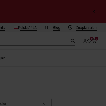
enta
Polski / PLN
Blog
Znajdż salon
0
0
gaż
olor