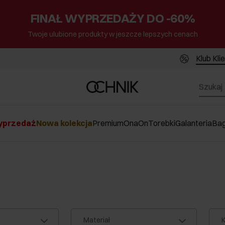
FINAŁ WYPRZEDAŻY DO -60%
Twoje ulubione produkty w jeszcze lepszych cenach
Klub Kli
przedaż
Nowa kolekcja
Premium
Ona
On
Torebki
Galanteria
Ba
Materiał
K