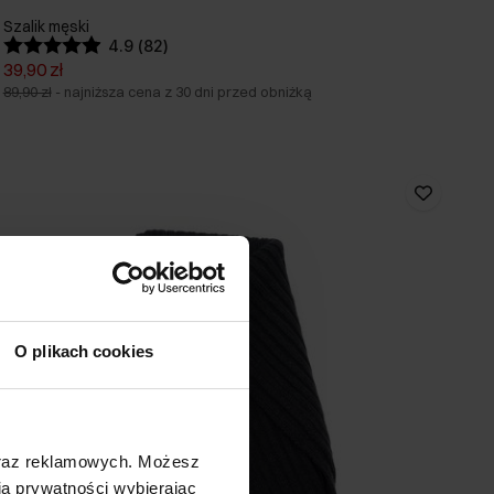
Szalik męski
4.9 (82)
39,90 zł
89,90 zł
-
najniższa cena z 30 dni przed obniżką
O plikach cookies
oraz reklamowych. Możesz
a prywatności wybierając