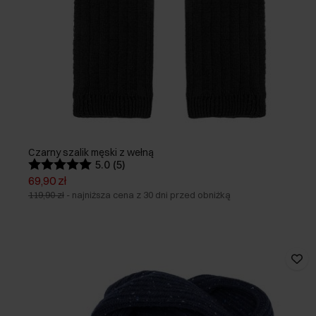
Czarny szalik męski z wełną
5.0 (5)
69,90 zł
119,90 zł
-
najniższa cena z 30 dni przed obniżką