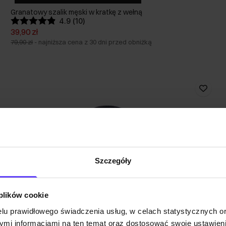
Granatowy szalik męski w kratkę z wełną
4.9 (10)
39,90 zł
79,90 zł
-
najniższa cena z 30 dni przed obniżką
Szczegóły
 plików cookie
lu prawidłowego świadczenia usług, w celach statystycznych 
mi informacjami na ten temat oraz dostosować swoje ustawieni