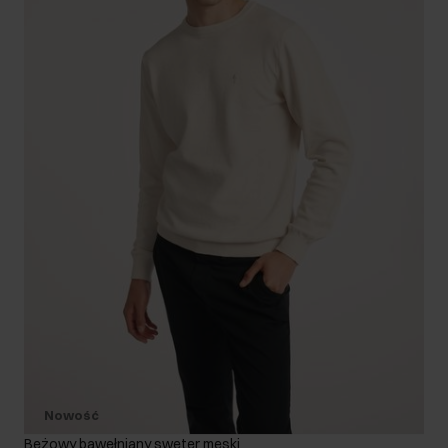
Nowość
Beżowy bawełniany sweter męski