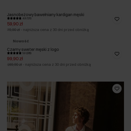
Jasnobeżowy bawełniany kardigan męski
4.8 (131)
59,90 zł
79,90 zł
-
najniższa cena z 30 dni przed obniżką
Nowość
Czarny sweter męski z logo
5.0 (285)
99,90 zł
169,90 zł
-
najniższa cena z 30 dni przed obniżką