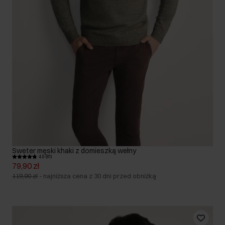
Sweter męski khaki z domieszką wełny
4.9 (81)
79,90 zł
119,90 zł
-
najniższa cena z 30 dni przed obniżką