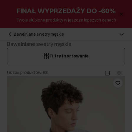
FINAŁ WYPRZEDAŻY DO -60%
Twoje ulubione produkty w jeszcze lepszych cenach
Bawełniane swetry męskie
Bawełniane swetry męskie
Filtry i sortowanie
Liczba produktów: 68