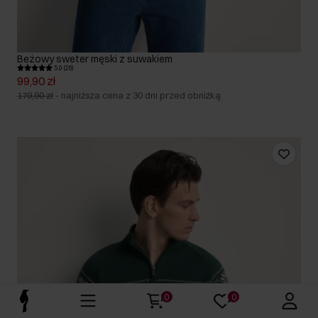
Beżowy sweter męski z suwakiem
5.0 (26)
99,90 zł
179,90 zł
-
najniższa cena z 30 dni przed obniżką
0
0