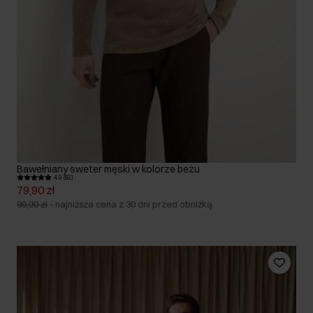
Bawełniany sweter męski w kolorze beżu
4.9 (82)
79,90 zł
99,90 zł
-
najniższa cena z 30 dni przed obniżką