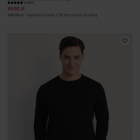
4.9 (977)
99,90 zł
169,90 zł
-
najniższa cena z 30 dni przed obniżką