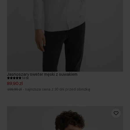
Jasnoszary sweter męski z suwakiem
5.0 (9)
89,90 zł
109,90 zł
-
najniższa cena z 30 dni przed obniżką