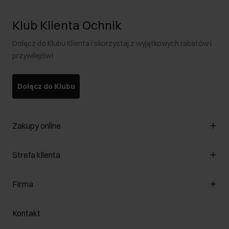
Klub Klienta Ochnik
Dołącz do Klubu Klienta i skorzystaj z wyjątkowych rabatów i
przywilejów!
Dołącz do Klubu
Zakupy online
Zarządzaj cookies
Strefa klienta
O sklepie
Regulamin
Klub Klienta
Firma
Formy płatności
Regulamin promocji
Koszty dostawy
Reklamacje
O nas
Jak dokonać zwrotu?
Kontakt
Zwróć produkty
Kariera
Pielęgnacja skóry