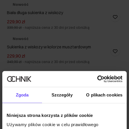
Nowość
Biała długa sukienka z wiskozy
229,90 zł
339,90 zł
-
najniższa cena z 30 dni przed obniżką
Nowość
Sukienka z wiskozy w kolorze musztardowym
229,90 zł
349,90 zł
-
najniższa cena z 30 dni przed obniżką
Zgoda
Szczegóły
O plikach cookies
Niniejsza strona korzysta z plików cookie
Używamy plików cookie w celu prawidłowego