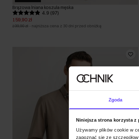
Brązowa lniana koszula męska
4.9 (97)
159,90 zł
239,90 zł
-
najniższa cena z 30 dni przed obniżką
Zgoda
Niniejsza strona korzysta z
Używamy plików cookie w ce
zapoznać się ze szczegółowy