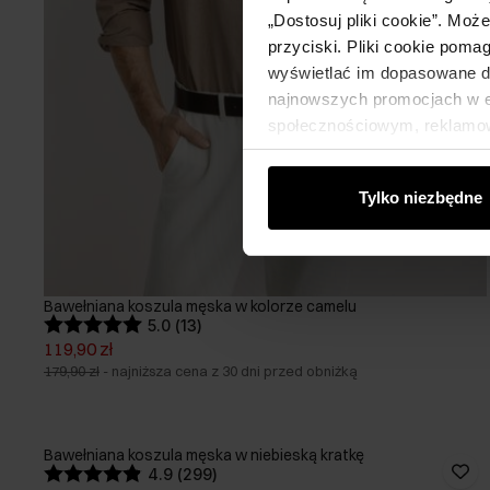
„Dostosuj pliki cookie”. Moż
przyciski. Pliki cookie poma
wyświetlać im dopasowane do
najnowszych promocjach w e-
społecznościowym, reklamow
od Ciebie lub uzyskanymi po
Tylko niezbędne
Bawełniana koszula męska w kolorze camelu
5.0 (13)
119,90 zł
179,90 zł
-
najniższa cena z 30 dni przed obniżką
Bawełniana koszula męska w niebieską kratkę
4.9 (299)