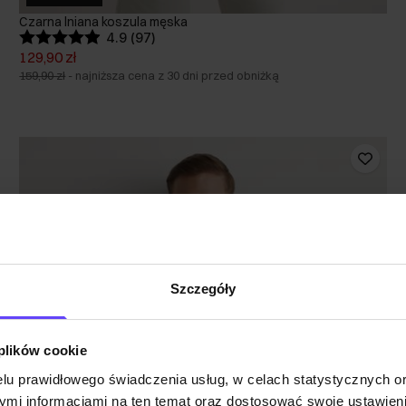
Czarna lniana koszula męska
4.9 (97)
129,90 zł
159,90 zł
-
najniższa cena z 30 dni przed obniżką
Szczegóły
 plików cookie
lu prawidłowego świadczenia usług, w celach statystycznych 
mi informacjami na ten temat oraz dostosować swoje ustawieni