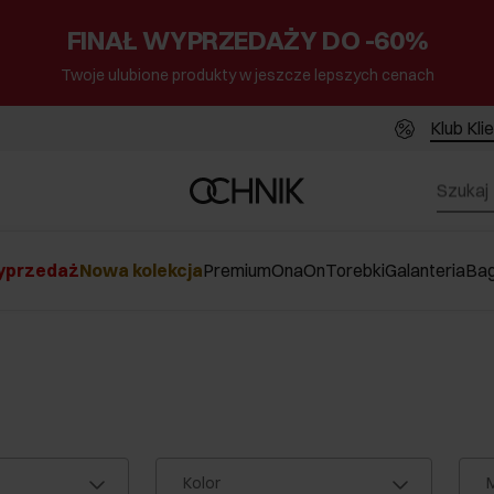
FINAŁ WYPRZEDAŻY DO -60%
Twoje ulubione produkty w jeszcze lepszych cenach
Klub Kli
przedaż
Nowa kolekcja
Premium
Ona
On
Torebki
Galanteria
Ba
Kolor
M