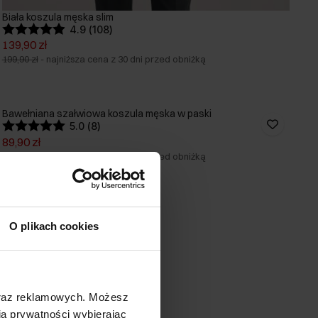
Biała koszula męska slim
4.9 (108)
139,90 zł
199,90 zł
-
najniższa cena z 30 dni przed obniżką
Bawełniana szałwiowa koszula męska w paski
5.0 (8)
89,90 zł
109,90 zł
-
najniższa cena z 30 dni przed obniżką
O plikach cookies
oraz reklamowych. Możesz
a prywatności wybierając