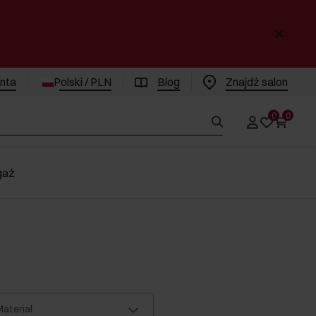
enta
Polski / PLN
Blog
Znajdż salon
0
0
gaż
ateriał