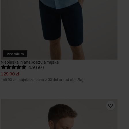
Premium
Niebieska lniana koszula męska
4.9 (97)
129,90 zł
159,90 zł
-
najniższa cena z 30 dni przed obniżką