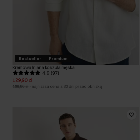
Bestseller
Premium
Kremowa lniana koszula męska
4.9 (97)
129,90 zł
159,90 zł
-
najniższa cena z 30 dni przed obniżką