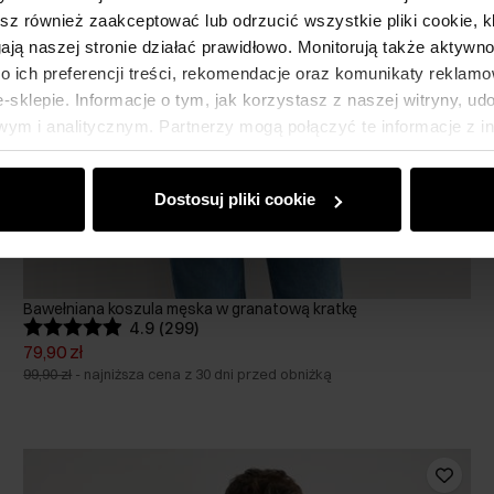
esz również zaakceptować lub odrzucić wszystkie pliki cookie, k
gają naszej stronie działać prawidłowo. Monitorują także aktyw
 ich preferencji treści, rekomendacje oraz komunikaty reklamo
sklepie. Informacje o tym, jak korzystasz z naszej witryny, u
ym i analitycznym. Partnerzy mogą połączyć te informacje z 
dczas korzystania z ich usług.
Dostosuj pliki cookie
Bawełniana koszula męska w granatową kratkę
4.9 (299)
79,90 zł
99,90 zł
-
najniższa cena z 30 dni przed obniżką