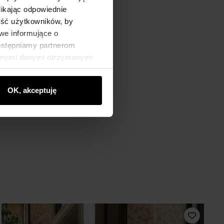
likając odpowiednie
ność użytkowników, by
we informujące o
dostępniamy partnerom
innymi danymi otrzymanymi
OK, akceptuję