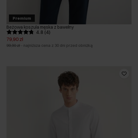
Premium
Beżowa koszula męska z bawełny
4.8 (4)
79,90 zł
99,90 zł
-
najniższa cena z 30 dni przed obniżką