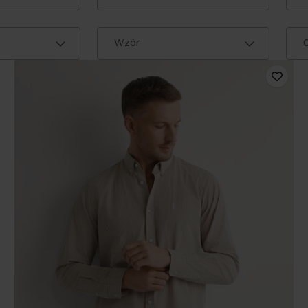
Wzór
C