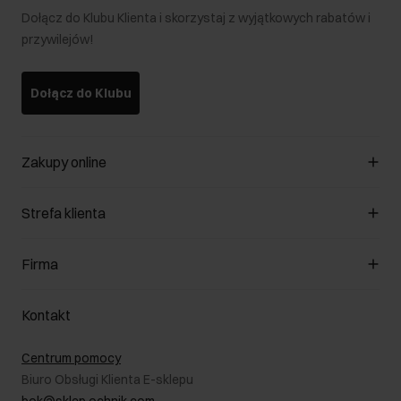
Dołącz do Klubu Klienta i skorzystaj z wyjątkowych rabatów i
przywilejów!
Dołącz do Klubu
Zakupy online
Zarządzaj cookies
Strefa klienta
O sklepie
Regulamin
Klub Klienta
Firma
Formy płatności
Regulamin promocji
Koszty dostawy
Reklamacje
O nas
Jak dokonać zwrotu?
Kontakt
Zwróć produkty
Kariera
Pielęgnacja skóry
Salony
Centrum pomocy
W podróży
B2B - Sprzedaż dla firm
Biuro Obsługi Klienta E-sklepu
Karta podarunkowa
RODO- Polityka prywatności