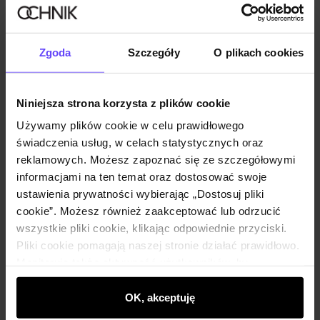
Skład
Zgoda
Szczegóły
O plikach cookies
Opinie
Niniejsza strona korzysta z plików cookie
Używamy plików cookie w celu prawidłowego
Zestaw
świadczenia usług, w celach statystycznych oraz
reklamowych. Możesz zapoznać się ze szczegółowymi
Dzianinowe spodnie męskie o prostym
informacjami na ten temat oraz dostosować swoje
fasonie SPOMT-0126-99(Z26)
ustawienia prywatności wybierając „Dostosuj pliki
179,90 zł
cookie”. Możesz również zaakceptować lub odrzucić
wszystkie pliki cookie, klikając odpowiednie przyciski.
Wybierz rozmiar
Pliki cookie pomagają naszej stronie działać prawidłowo.
Monitorują także aktywność użytkowników, by
Dodaj do koszyka
wyświetlać im dopasowane do ich preferencji treści,
rekomendacje oraz komunikaty reklamowe informujące o
OK, akceptuję
najnowszych promocjach w e-sklepie. Informacje o tym,