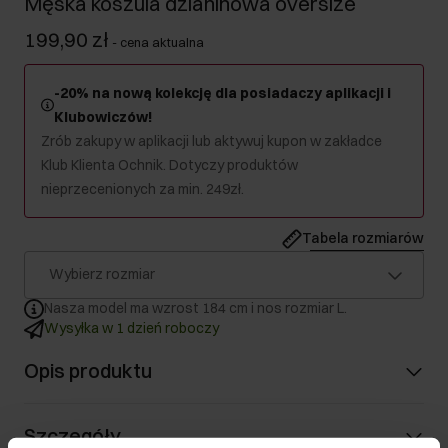
Męska koszula dzianinowa oversize
199,90 zł
-
cena aktualna
-20% na nową kolekcję dla posiadaczy aplikacji i
Klubowiczów!
Zrób zakupy w aplikacji lub aktywuj kupon w zakładce
Klub Klienta Ochnik. Dotyczy produktów
nieprzecenionych za min. 249zł.
Tabela rozmiarów
Wybierz rozmiar
Nasza model ma wzrost 184 cm i nos rozmiar L.
Wysyłka w 1 dzień roboczy
Opis produktu
Szczegóły