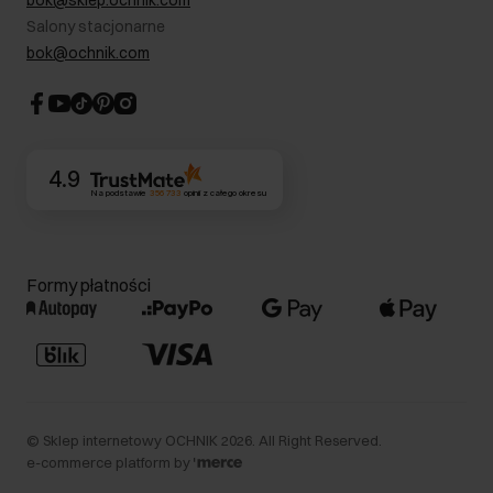
bok@sklep.ochnik.com
Bezpieczne zakupy
Informacje prawne
Salony stacjonarne
Blog
Dla akcjonariuszy
bok@ochnik.com
Strategia podatkowa
CSR
Kontakt
4.9
Na podstawie
356 733
opinii
z całego okresu
Formy płatności
©
Sklep internetowy OCHNIK
2026
. All Right Reserved.
e-commerce platform by