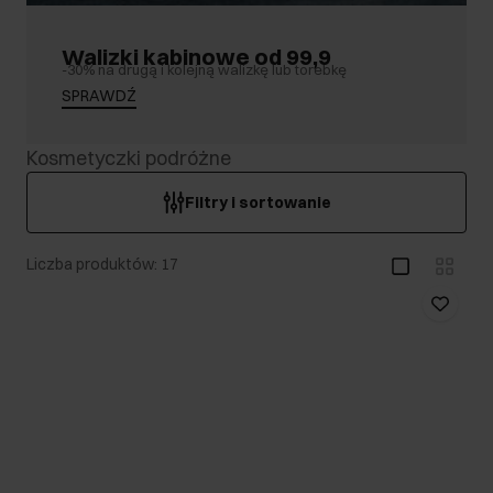
Walizki kabinowe od 99,9
-30% na drugą i kolejną walizkę lub torebkę
SPRAWDŹ
Kosmetyczki podróżne
Filtry i sortowanie
Liczba produktów: 17