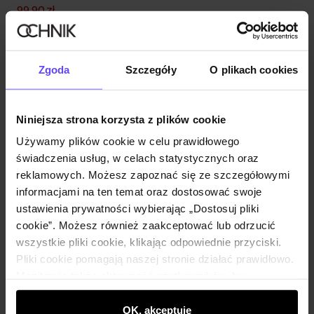
99,90 zł
179,90 zł
-
najniższa cena z 30 dni przed obniżką
Zgoda
Szczegóły
O plikach cookies
Niniejsza strona korzysta z plików cookie
Używamy plików cookie w celu prawidłowego
świadczenia usług, w celach statystycznych oraz
reklamowych. Możesz zapoznać się ze szczegółowymi
informacjami na ten temat oraz dostosować swoje
ustawienia prywatności wybierając „Dostosuj pliki
cookie”. Możesz również zaakceptować lub odrzucić
wszystkie pliki cookie, klikając odpowiednie przyciski.
Pliki cookie pomagają naszej stronie działać prawidłowo.
Monitorują także aktywność użytkowników, by
wyświetlać im dopasowane do ich preferencji treści,
rekomendacje oraz komunikaty reklamowe informujące o
OK, akceptuję