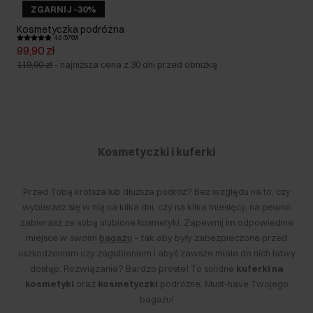
ZGARNIJ -30%
Kosmetyczka podróżna
4.9 (5760)
99,90 zł
119,90 zł
-
najniższa cena z 30 dni przed obniżką
Kosmetyczki i kuferki
Przed Tobą krótsza lub dłuższa podróż? Bez względu na to, czy
wybierasz się w nią na kilka dni, czy na kilka miesięcy, na pewno
zabierasz ze sobą ulubione kosmetyki. Zapewnij im odpowiednie
miejsce w swoim
bagażu
– tak aby były zabezpieczone przed
uszkodzeniem czy zagubieniem i abyś zawsze miała do nich łatwy
dostęp. Rozwiązanie? Bardzo proste! To solidne
kuferki na
kosmetyki
oraz
kosmetyczki
podróżne. Must-have Twojego
bagażu!