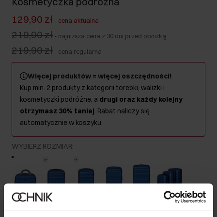
Kosmetyczka podróżna
129,90 zł
-
cena aktualna
219,90 zł
-
najniższa cena z 30 dni przed obniżką
219,90 zł
-
cena regularna
Więcej produktów = więcej oszczędności!
Kup min. 2 produkty z kategorii torebki, walizki i
kosmetyczki podróżne, a
drugi oraz każdy kolejny
otrzymasz 30% taniej
. Rabat naliczy się
automatycznie w koszyku.
WYBIERZ ROZMIAR
:
Kuferek
Kabinowa
Mała
Średnia
Duża
Komplet
Kolor
: