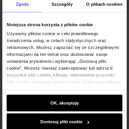
Zgoda
Szczegóły
O plikach cookies
Niniejsza strona korzysta z plików cookie
Wysyłka do 2 dni roboczych
Używamy plików cookie w celu prawidłowego
Opis produktu
świadczenia usług, w celach statystycznych oraz
reklamowych. Możesz zapoznać się ze szczegółowymi
informacjami na ten temat oraz dostosować swoje
Skład i wymiary
ustawienia prywatności wybierając „Dostosuj pliki
cookie”. Możesz również zaakceptować lub odrzucić
wszystkie pliki cookie, klikając odpowiednie przyciski.
Opinie
Pliki cookie pomagają naszej stronie działać prawidłowo.
Monitorują także aktywność użytkowników, by
wyświetlać im dopasowane do ich preferencji treści,
rekomendacje oraz komunikaty reklamowe informujące o
OK, akceptuję
najnowszych promocjach w e-sklepie. Informacje o tym,
jak korzystasz z naszej witryny, udostępniamy
Newsletter
Dostosuj pliki cookie
partnerom społecznościowym, reklamowym i