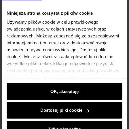
Niniejsza strona korzysta z plików cookie
Używamy plików cookie w celu prawidłowego
świadczenia usług, w celach statystycznych oraz
reklamowych. Możesz zapoznać się ze szczegółowymi
informacjami na ten temat oraz dostosować swoje
ZOBACZ
ustawienia prywatności wybierając „Dostosuj pliki
cookie”. Możesz również zaakceptować lub odrzucić
wszystkie pliki cookie, klikając odpowiednie przyciski.
Pliki cookie pomagają naszej stronie działać prawidłowo.
Monitorują także aktywność użytkowników, by
wyświetlać im dopasowane do ich preferencji treści,
rekomendacje oraz komunikaty reklamowe informujące o
OK, akceptuję
najnowszych promocjach w e-sklepie. Informacje o tym,
jak korzystasz z naszej witryny, udostępniamy
Dostosuj pliki cookie
partnerom społecznościowym, reklamowym i
analitycznym. Partnerzy mogą połączyć te informacje z
innymi danymi otrzymanymi od Ciebie lub uzyskanymi
Tylko niezbędne