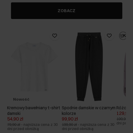
ZOBACZ
Nowość
Kremowy bawełniany t-shirt
Spodnie damskie w czarnym
Różowy 
129,90 z
damski
kolorze
54,90 zł
99,90 zł
199,90 zł
dni prze
79,90 zł
- najniższa cena z 30
199,90 zł
- najniższa cena z 30
dni przed obniżką
dni przed obniżką