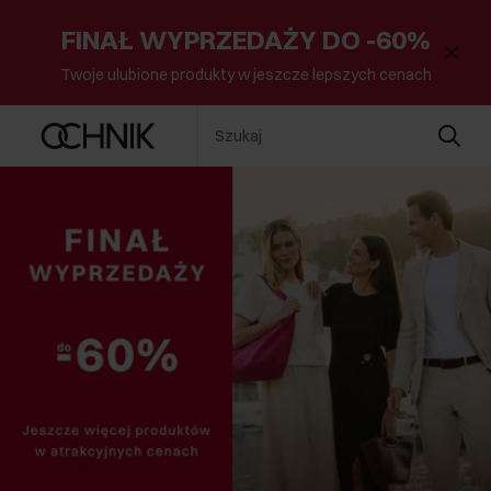
FINAŁ WYPRZEDAŻY DO -60%
Twoje ulubione produkty w jeszcze lepszych cenach
Szukaj