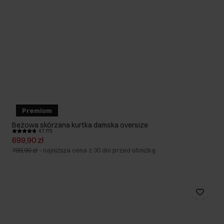
Premium
Beżowa skórzana kurtka damska oversize
4.7 (11)
699,90 zł
799,90 zł
-
najniższa cena z 30 dni przed obniżką