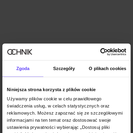
Długi szałwiowy płaszcz damski
Zgoda
Szczegóły
O plikach cookies
4.9 (452)
229,90 zł
379,90 zł
-
najniższa cena z 30 dni przed obniżką
Niniejsza strona korzysta z plików cookie
Używamy plików cookie w celu prawidłowego
świadczenia usług, w celach statystycznych oraz
reklamowych. Możesz zapoznać się ze szczegółowymi
informacjami na ten temat oraz dostosować swoje
ustawienia prywatności wybierając „Dostosuj pliki