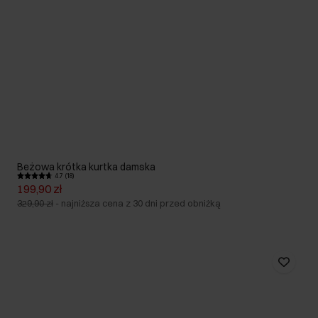
Beżowa krótka kurtka damska
4.7 (18)
199,90 zł
329,90 zł
-
najniższa cena z 30 dni przed obniżką