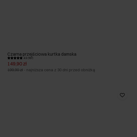
Czarna przejściowa kurtka damska
4.9 (167)
149,90 zł
199,90 zł
-
najniższa cena z 30 dni przed obniżką