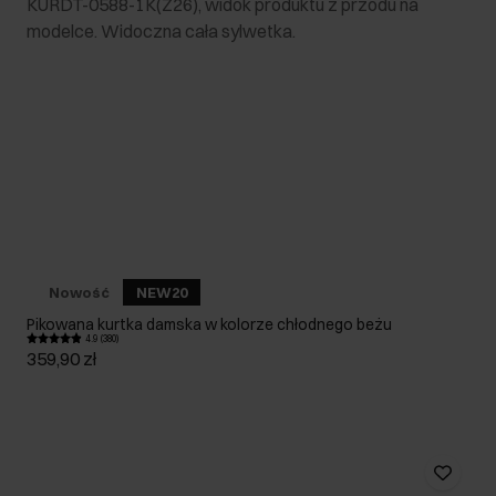
Nowość
NEW20
Pikowana kurtka damska w kolorze chłodnego beżu
4.9 (380)
359,90 zł