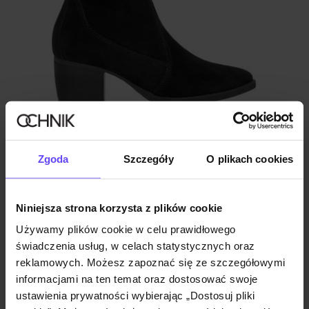
Zamszowe botki damskie na obcasie
Zgoda
Szczegóły
O plikach cookies
4.8 (204)
199,90 zł
239,90 zł
-
najniższa cena z 30 dni przed obniżką
Niniejsza strona korzysta z plików cookie
Używamy plików cookie w celu prawidłowego
świadczenia usług, w celach statystycznych oraz
reklamowych. Możesz zapoznać się ze szczegółowymi
informacjami na ten temat oraz dostosować swoje
ustawienia prywatności wybierając „Dostosuj pliki