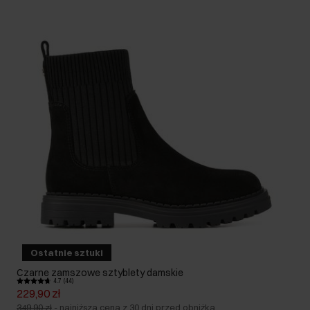
Ostatnie sztuki
Czarne zamszowe sztyblety damskie
4.7 (44)
229,90 zł
349,90 zł
-
najniższa cena z 30 dni przed obniżką