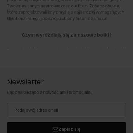
Twoim jesiennym nastrojem oraz outfitem. Zobacz obuwie,
które zaprojektowaliśmy z myślą o najbardziej wymagających
klientkach i sięgnij po swój ulubiony fason z zamszu!
Czym wyróżniają się zamszowe botki?
Zamsz to ekskluzywny materiał – rodzaj skóry naturalnej bądź
tworzywo, które idealnie ją imituje. Wyróżnia się krótkim,
gładkim w dotyku włosiem podatnym na układanie pod
wpływem dotyku. Botki zamszowe damskie w tej konfiguracji
będą bardzo charakterystycznym, a jednocześnie
Newsletter
ponadczasowym elementem stylizacji. Ten materiał ceniony
jest przez miłośników mody nie tylko za efektowny wygląd i
Bądź na bieżąco z nowościami i promocjami!
przyjemną w dotyku fakturę, ale również za uniwersalność –
zamsz świetnie komponuje się z innymi materiałami i dodaje
stylizacjom wyrazistości.
Z czym łączyć zamszowe obuwie?
Zapisz się