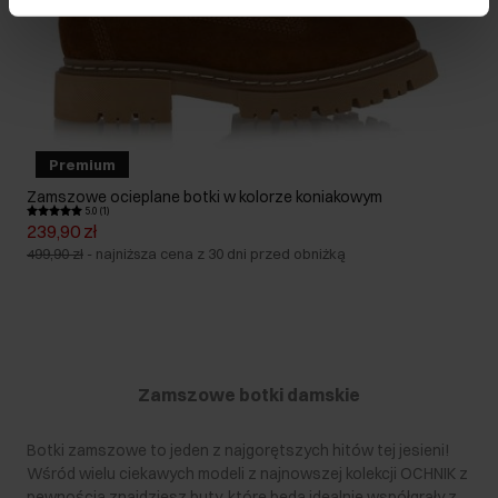
Premium
Zamszowe ocieplane botki w kolorze koniakowym
5.0 (1)
239,90 zł
499,90 zł
-
najniższa cena z 30 dni przed obniżką
Zamszowe botki damskie
Botki zamszowe to jeden z najgorętszych hitów tej jesieni!
Wśród wielu ciekawych modeli z najnowszej kolekcji OCHNIK z
pewnością znajdziesz buty, które będą idealnie współgrały z