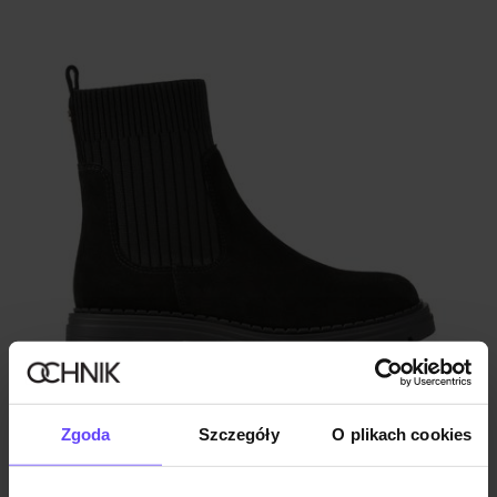
Ostatnie sztuki
Zgoda
Szczegóły
O plikach cookies
Czarne zamszowe sztyblety damskie
4.7 (44)
229,90 zł
349,90 zł
-
najniższa cena z 30 dni przed obniżką