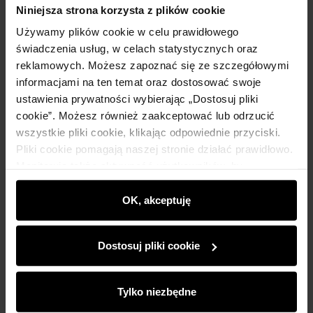
Niniejsza strona korzysta z plików cookie
Używamy plików cookie w celu prawidłowego
świadczenia usług, w celach statystycznych oraz
reklamowych. Możesz zapoznać się ze szczegółowymi
informacjami na ten temat oraz dostosować swoje
ustawienia prywatności wybierając „Dostosuj pliki
cookie”. Możesz również zaakceptować lub odrzucić
wszystkie pliki cookie, klikając odpowiednie przyciski.
Pliki cookie pomagają naszej stronie działać prawidłowo.
Monitorują także aktywność użytkowników, by
wyświetlać im dopasowane do ich preferencji treści,
rekomendacje oraz komunikaty reklamowe informujące o
OK, akceptuję
najnowszych promocjach w e-sklepie. Informacje o tym,
jak korzystasz z naszej witryny, udostępniamy
Dostosuj pliki cookie
partnerom społecznościowym, reklamowym i
analitycznym. Partnerzy mogą połączyć te informacje z
innymi danymi otrzymanymi od Ciebie lub uzyskanymi
Tylko niezbędne
podczas korzystania z ich usług.