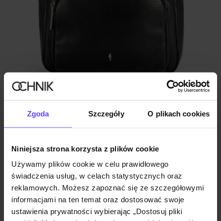
Nowość
Skórzany czarny plecak damski
Zgoda
Szczegóły
O plikach cookies
369,90 zł
599,90 zł
-
najniższa cena z 30 dni przed obniżką
Niniejsza strona korzysta z plików cookie
Używamy plików cookie w celu prawidłowego
świadczenia usług, w celach statystycznych oraz
reklamowych. Możesz zapoznać się ze szczegółowymi
informacjami na ten temat oraz dostosować swoje
ustawienia prywatności wybierając „Dostosuj pliki