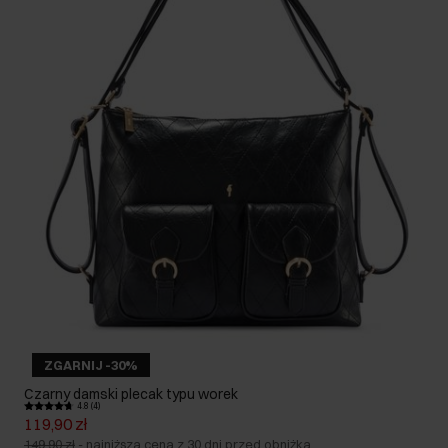
ZGARNIJ -30%
Czarny damski plecak typu worek
4.8 (4)
119,90 zł
149,90 zł
-
najniższa cena z 30 dni przed obniżką