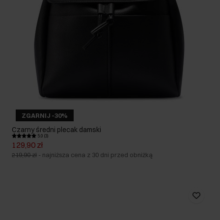
ZGARNIJ -30%
Czarny średni plecak damski
5.0 (3)
129,90 zł
219,90 zł
-
najniższa cena z 30 dni przed obniżką