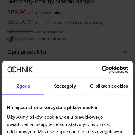
Skórzany czarny plecak damski
369,90 zł
-
cena aktualna
599,90 zł
-
najniższa cena z 30 dni przed obniżką
599,90 zł
-
cena regularna
Wysyłka w 1 dzień roboczy
Opis produktu
Szczegóły
Zgoda
Szczegóły
O plikach cookies
Skład i wymiary
Niniejsza strona korzysta z plików cookie
Opinie
Używamy plików cookie w celu prawidłowego
świadczenia usług, w celach statystycznych oraz
reklamowych. Możesz zapoznać się ze szczegółowymi