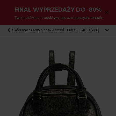
FINAŁ WYPRZEDAŻY DO -60%
Twoje ulubione produkty w jeszcze lepszych cenach
Skórzany czarny plecak damski TORES-1146-9I(Z26)