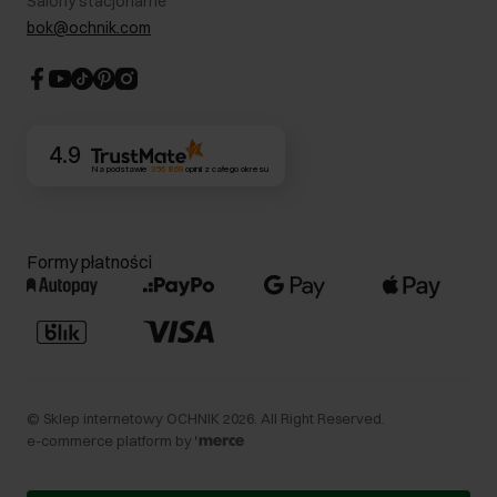
Salony stacjonarne
Blog
Dla akcjonariuszy
bok@ochnik.com
Strategia podatkowa
CSR
Kontakt
4.9
Na podstawie
356 869
opinii
z całego okresu
Formy płatności
©
Sklep internetowy OCHNIK
2026
. All Right Reserved.
e-commerce platform by